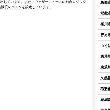
に算出しています。また、ウェザーニュースの独自ロジック
筑西
危険度のランクを設定しています。
稲敷
桜川
行方
つく
東茨
東茨
久慈
稲敷
結城