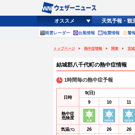
オススメ
天気予報・観
雨雲レーダー
台風情報
地震情報
警
トップページ
熱中症情報
関東
茨城
結城郡八千代町の熱中症情報
1時間毎の熱中症予報
9
(日)
日時
9
10
11
熱中症
危険度
26
26
26
気温
(℃)