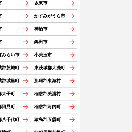
市
坂東市
市
かすみがうら市
市
神栖市
市
鉾田市
ばみらい市
小美玉市
城郡茨城町
東茨城郡大洗町
城郡城里町
那珂郡東海村
郡大子町
稲敷郡美浦村
郡阿見町
稲敷郡河内町
郡八千代町
猿島郡五霞町