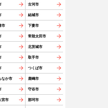
市
古河市
市
結城市
崎市
下妻市
市
常陸太田市
市
北茨城市
市
取手市
市
つくば市
ちなか市
鹿嶋市
市
守谷市
大宮市
那珂市