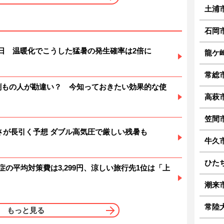
土浦
石岡
暑日 温暖化でこうした猛暑の発生確率は2倍に
龍ケ
常総
6割もの人が勘違い？ 今知っておきたい効果的な使
高萩
笠間
 暑さが長引く予想 ダブル高気圧で厳しい残暑も
牛久
ひた
症の平均対策費は3,299円、涼しい旅行先1位は「上
潮来
常陸
もっと見る