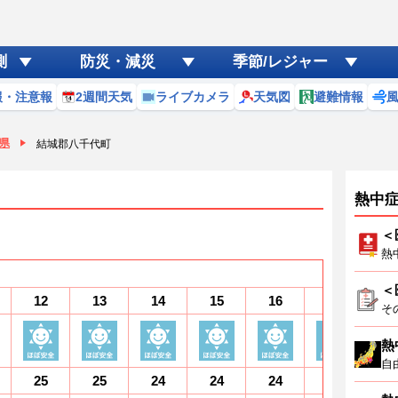
測
防災・減災
季節/レジャー
報・注意報
2週間天気
ライブカメラ
天気図
避難情報
県
結城郡八千代町
熱中
＜
熱
＜
12
13
14
15
16
17
1
そ
熱
自
25
25
24
24
24
24
2