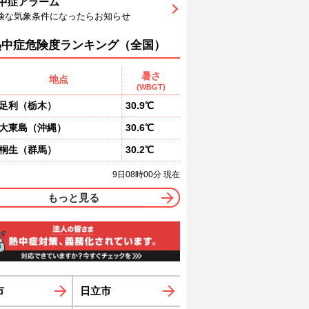
中症アラーム
9
90
90
90
86
81
75
険な気象条件になったらお知らせ
北
北
北
北
北北東
北北東
北東
0
1
1
1
1
2
熱中症危険度ランキング（全国）
暑さ
地点
(WBGT)
足利
（
栃木
）
30.9℃
大東島
（
沖縄
）
30.6℃
桐生
（
群馬
）
30.2℃
9日08時00分 現在
もっと見る
市
日立市