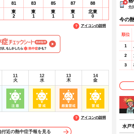
熱
81
83
85
87
88
89
8
危
東
東
東
東
北東
北
2
1
1
1
0
0
0
今の
アイコンの説明
順位
1
2
3
11
12
13
14
火
水
木
金
アイコンの説明
水戸
地付近の熱中症予報を見る