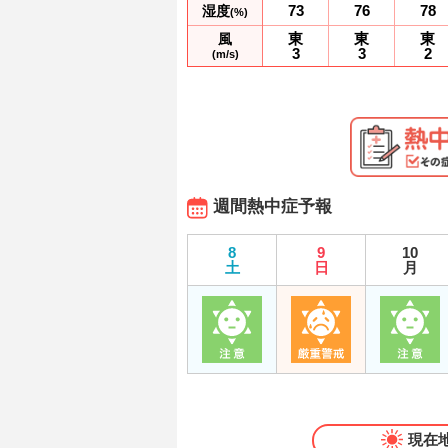
73
76
78
湿度
(%)
東
東
東
風
3
3
2
(m/s)
週間熱中症予報
8
9
10
土
日
月
現在