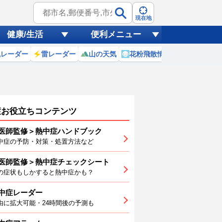
現在地
健康/生活
便利メニュー
風レーダー
雷レーダー
山の天気
花粉飛散情報
世界天気
症お役立ちコンテンツ
医師監修＞熱中症ハンドブック
中症の予防・対策・処置方法など
10
(月)
医師監修＞熱中症チェックシート
8
19
20
21
22
23
0
の症状もしかすると熱中症かも？
中症レーダー
由に拡大可能・24時間後の予測も
3
23
23
23
24
26
27