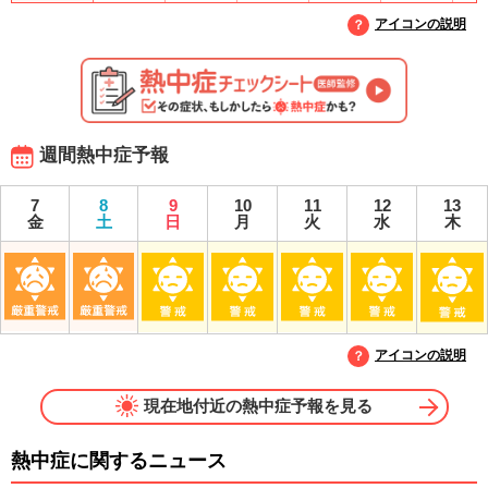
アイコンの説明
週間熱中症予報
7
8
9
10
11
12
13
金
土
日
月
火
水
木
アイコンの説明
現在地付近の熱中症予報を見る
熱中症に関するニュース