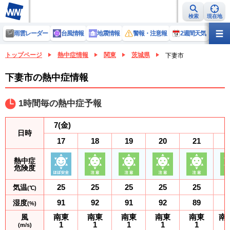
検索
現在地
雨雲レーダー
台風情報
地震情報
警報・注意報
2週間天気
ラ
トップページ
熱中症情報
関東
茨城県
下妻市
下妻市の熱中症情報
1時間毎の熱中症予報
7
(金)
日時
17
18
19
20
21
熱中症
危険度
25
25
25
25
25
気温
(℃)
91
92
91
92
89
湿度
(%)
南東
南東
南東
南東
南東
南
風
1
1
1
1
1
(m/s)