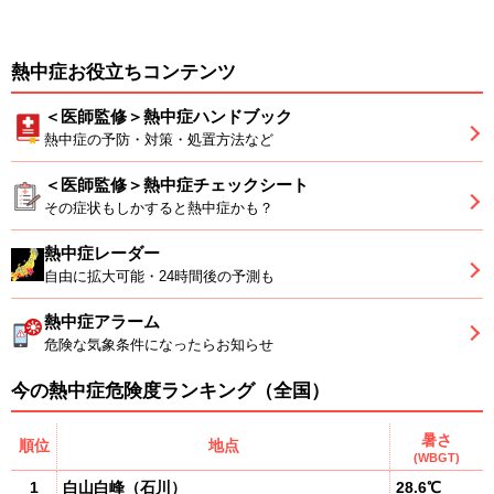
熱中症お役立ちコンテンツ
＜医師監修＞熱中症ハンドブック
熱中症の予防・対策・処置方法など
＜医師監修＞熱中症チェックシート
その症状もしかすると熱中症かも？
熱中症レーダー
自由に拡大可能・24時間後の予測も
熱中症アラーム
危険な気象条件になったらお知らせ
今の熱中症危険度ランキング（全国）
暑さ
順位
地点
(WBGT)
1
白山白峰
（
石川
）
28.6℃