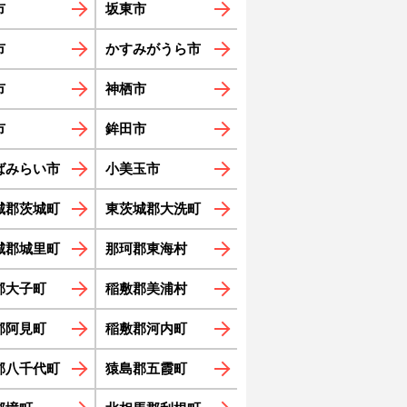
市
坂東市
市
かすみがうら市
市
神栖市
市
鉾田市
ばみらい市
小美玉市
城郡茨城町
東茨城郡大洗町
城郡城里町
那珂郡東海村
郡大子町
稲敷郡美浦村
郡阿見町
稲敷郡河内町
郡八千代町
猿島郡五霞町