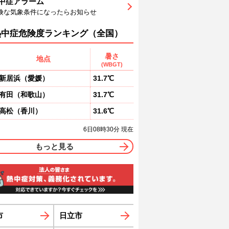
中症アラーム
5
96
96
93
86
78
70
険な気象条件になったらお知らせ
東
南南東
南南東
南
南
南
南
1
1
1
1
2
2
熱中症危険度ランキング（全国）
暑さ
地点
(WBGT)
新居浜
（
愛媛
）
31.7℃
有田
（
和歌山
）
31.7℃
高松
（
香川
）
31.6℃
6日08時30分 現在
もっと見る
市
日立市