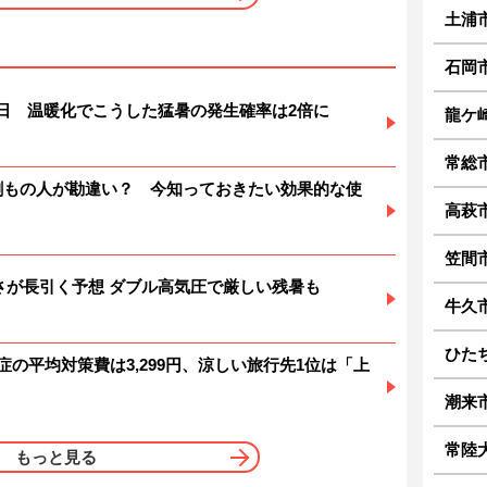
土浦
石岡
暑日 温暖化でこうした猛暑の発生確率は2倍に
龍ケ
常総
6割もの人が勘違い？ 今知っておきたい効果的な使
高萩
笠間
 暑さが長引く予想 ダブル高気圧で厳しい残暑も
牛久
ひた
症の平均対策費は3,299円、涼しい旅行先1位は「上
潮来
常陸
もっと見る