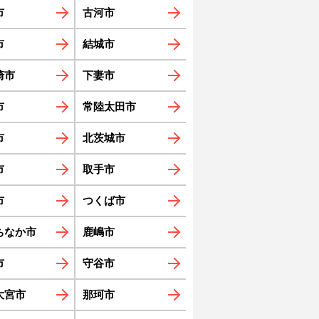
市
古河市
市
結城市
崎市
下妻市
市
常陸太田市
市
北茨城市
市
取手市
市
つくば市
ちなか市
鹿嶋市
市
守谷市
大宮市
那珂市