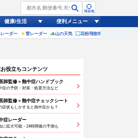
現在地
健康/生活
便利メニュー
風レーダー
雷レーダー
山の天気
花粉飛散情報
世界天気
症お役立ちコンテンツ
医師監修＞熱中症ハンドブック
中症の予防・対策・処置方法など
7
(金)
医師監修＞熱中症チェックシート
8
19
20
21
22
23
0
の症状もしかすると熱中症かも？
中症レーダー
由に拡大可能・24時間後の予測も
5
25
25
25
26
29
30