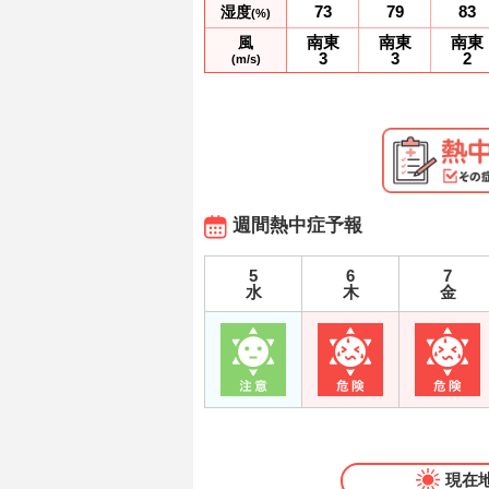
73
79
83
湿度
(%)
南東
南東
南東
風
3
3
2
(m/s)
週間熱中症予報
5
6
7
水
木
金
現在