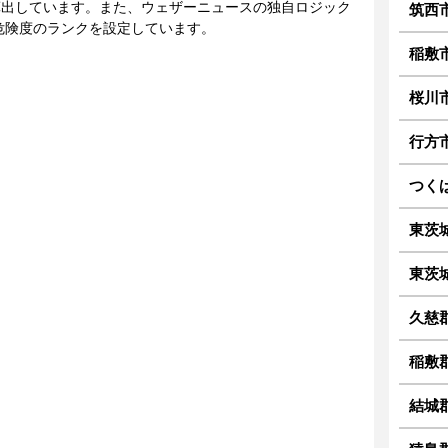
に算出しています。また、ウェザーニュースの独自ロジック
筑西
危険度のランクを設定しています。
稲敷
桜川
行方
つく
東茨
東茨
久慈
稲敷
結城