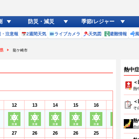
測
防災・減災
季節/レジャー
報・注意報
2週間天気
ライブカメラ
天気図
避難情報
県
龍ケ崎市
熱中
＜
熱
＜
12
13
14
15
16
17
1
そ
熱
自
27
26
26
26
25
25
2