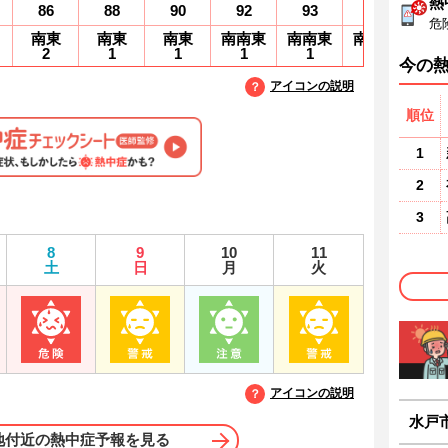
熱
86
88
90
92
93
94
9
危
南東
南東
南東
南南東
南南東
南南東
南
2
1
1
1
1
1
1
今の
アイコンの説明
順位
1
2
3
8
9
10
11
土
日
月
火
アイコンの説明
水戸
地付近の熱中症予報を見る