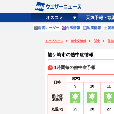
オススメ
天気予報・観
雨雲レーダー
台風情報
地震情報
警
トップページ
熱中症情報
関東
茨城
龍ケ崎市の熱中症情報
1時間毎の熱中症予報
6
(木)
日時
9
10
11
熱中症
危険度
29
28
27
気温
(℃)