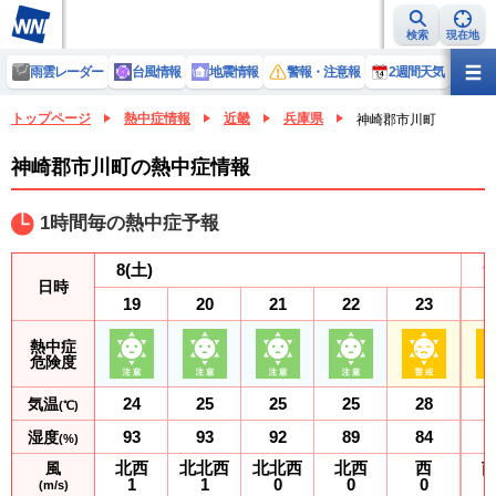
検索
現在地
雨雲レーダー
台風情報
地震情報
警報・注意報
2週間天気
ラ
トップページ
熱中症情報
近畿
兵庫県
神崎郡市川町
神崎郡市川町の熱中症情報
1時間毎の熱中症予報
8
(土)
9
日時
19
20
21
22
23
熱中症
危険度
24
25
25
25
28
気温
(℃)
93
93
92
89
84
湿度
(%)
北西
北北西
北北西
北西
西
風
1
1
0
0
0
(m/s)