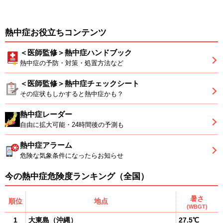
熱中症お役立ちコンテンツ
＜医師監修＞熱中症ハンドブック
熱中症の予防・対策・処置方法など
＜医師監修＞熱中症チェックシート
その症状もしかすると熱中症かも？
熱中症レーダー
自由に拡大可能・24時間後の予測も
熱中症アラーム
危険な気象条件になったらお知らせ
今の熱中症危険度ランキング（全国）
暑さ
順位
地点
(WBGT)
1
大東島
（
沖縄
）
27.5℃