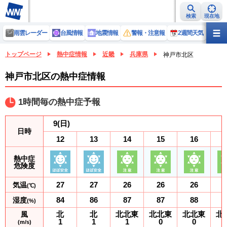
検索
現在地
雨雲レーダー
台風情報
地震情報
警報・注意報
2週間天気
ラ
トップページ
熱中症情報
近畿
兵庫県
神戸市北区
神戸市北区の熱中症情報
1時間毎の熱中症予報
9
(日)
日時
12
13
14
15
16
熱中症
危険度
27
27
26
26
26
気温
(℃)
84
86
87
87
88
湿度
(%)
北
北
北北東
北北東
北北東
北
風
1
1
1
0
0
(m/s)