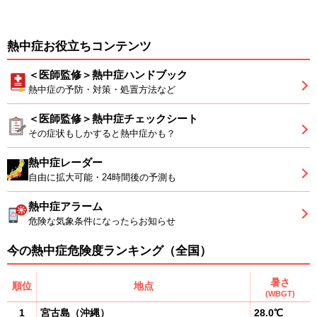
熱中症お役立ちコンテンツ
＜医師監修＞熱中症ハンドブック
熱中症の予防・対策・処置方法など
＜医師監修＞熱中症チェックシート
その症状もしかすると熱中症かも？
熱中症レーダー
自由に拡大可能・24時間後の予測も
熱中症アラーム
危険な気象条件になったらお知らせ
今の熱中症危険度ランキング（全国）
暑さ
順位
地点
(WBGT)
1
宮古島
（
沖縄
）
28.0℃