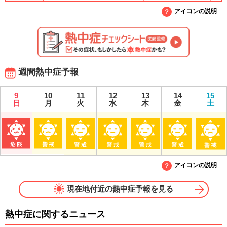
アイコンの説明
週間熱中症予報
9
10
11
12
13
14
15
日
月
火
水
木
金
土
アイコンの説明
現在地付近の熱中症予報を見る
熱中症に関するニュース