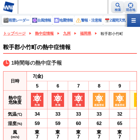
検索
現在地
雨雲レーダー
台風情報
地震情報
警報・注意報
2週間天気
ラ
トップページ
熱中症情報
九州
福岡県
鞍手郡小竹町
鞍手郡小竹町の熱中症情報
1時間毎の熱中症予報
7
(金)
日時
5
6
7
8
9
熱中症
危険度
34
33
33
33
32
気温
(℃)
59
59
60
62
65
湿度
(%)
東
東
東
東
東
風
7
7
7
7
7
(m/s)