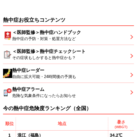
熱中症お役立ちコンテンツ
＜医師監修＞熱中症ハンドブック
熱中症の予防・対策・処置方法など
＜医師監修＞熱中症チェックシート
その症状もしかすると熱中症かも？
熱中症レーダー
自由に拡大可能・24時間後の予測も
熱中症アラーム
危険な気象条件になったらお知らせ
今の熱中症危険度ランキング（全国）
暑さ
順位
地点
(WBGT)
1
浪江
（
福島
）
34.2℃