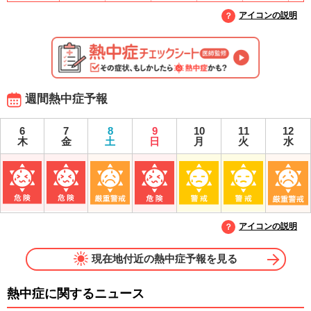
アイコンの説明
週間熱中症予報
6
7
8
9
10
11
12
木
金
土
日
月
火
水
アイコンの説明
現在地付近の熱中症予報を見る
熱中症に関するニュース