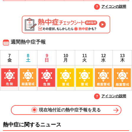
アイコンの説明
週間熱中症予報
7
8
9
10
11
12
13
金
土
日
月
火
水
木
アイコンの説明
現在地付近の熱中症予報を見る
熱中症に関するニュース