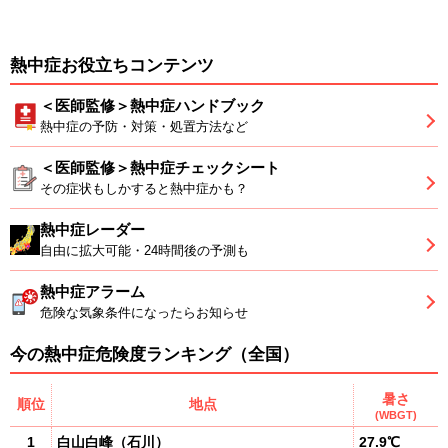
熱中症お役立ちコンテンツ
＜医師監修＞熱中症ハンドブック
熱中症の予防・対策・処置方法など
＜医師監修＞熱中症チェックシート
その症状もしかすると熱中症かも？
熱中症レーダー
自由に拡大可能・24時間後の予測も
熱中症アラーム
危険な気象条件になったらお知らせ
今の熱中症危険度ランキング（全国）
暑さ
順位
地点
(WBGT)
1
白山白峰
（
石川
）
27.9℃