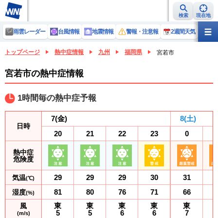
検索
現在地
雨雲レーダー
台風情報
地震情報
警報・注意報
2週間天気
ラ
トップページ
熱中症情報
九州
福岡県
宮若市
宮若市の熱中症情報
1時間毎の熱中症予報
7
(金)
8
(土)
日時
20
21
22
23
0
熱中症
危険度
29
29
29
30
31
気温
(℃)
81
80
76
71
66
湿度
(%)
東
東
東
東
東
風
5
5
6
6
7
(m/s)