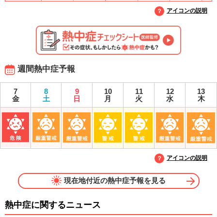
アイコンの説明
週間熱中症予報
7
8
9
10
11
12
13
金
土
日
月
火
水
木
アイコンの説明
現在地付近の熱中症予報を見る
熱中症に関するニュース