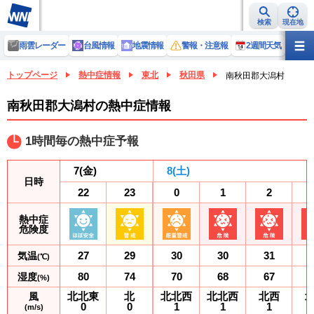
検索
現在地
雨雲レーダー
台風情報
地震情報
警報・注意報
2週間天気
ラ
トップページ
熱中症情報
東北
秋田県
南秋田郡大潟村
南秋田郡大潟村の熱中症情報
1時間毎の熱中症予報
7
(金)
8
(土)
日時
22
23
0
1
2
熱中症
危険度
27
29
30
30
31
気温
(℃)
80
74
70
68
67
湿度
(%)
北北東
北
北北西
北北西
北西
風
0
0
1
1
1
(m/s)