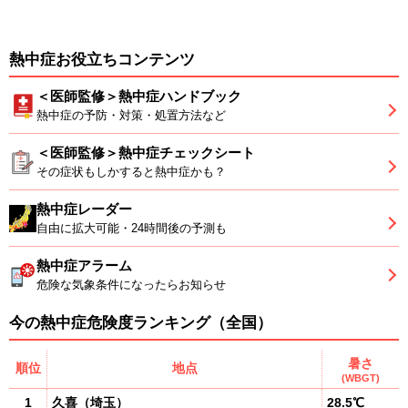
熱中症お役立ちコンテンツ
＜医師監修＞熱中症ハンドブック
熱中症の予防・対策・処置方法など
＜医師監修＞熱中症チェックシート
その症状もしかすると熱中症かも？
熱中症レーダー
自由に拡大可能・24時間後の予測も
熱中症アラーム
危険な気象条件になったらお知らせ
今の熱中症危険度ランキング（全国）
暑さ
順位
地点
(WBGT)
1
久喜
（
埼玉
）
28.5℃