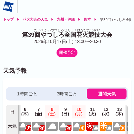
トップ
花火大会の天気
九州・沖縄
熊本
第39回やつしろ全国
だい39かいやつしろぜんこくはなびたいかい
第39回やつしろ全国花火競技大会
2026年10月17日(土) 18:00〜20:30
開催予定
天気予報
1時間ごと
3時間ごと
週間天気
6
7
8
9
10
11
12
13
1
日
(木)
(金)
(土)
(日)
(月)
(火)
(水)
(木)
(金
天気