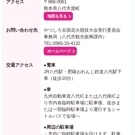
アクセス
〒866-0061
熊本県八代市渡町
地図を見る
お問い合わせ先
やつしろ全国花火競技大会実行委員会
事務局（八代市観光振興課内）
TEL:0965-33-4132
ホームページ
交通アクセス
●電車
JR八代駅・肥薩おれんじ鉄道八代駅下
車（徒歩10分）
●車
九州自動車道八代ICまたは八代南ICよ
り市内各臨時駐車場に駐車後、徒歩ま
たは一部臨時駐車場より運行するシャ
トルバスで会場へ
●周辺の駐車場
・市内に臨時駐車場を設けます。駐車