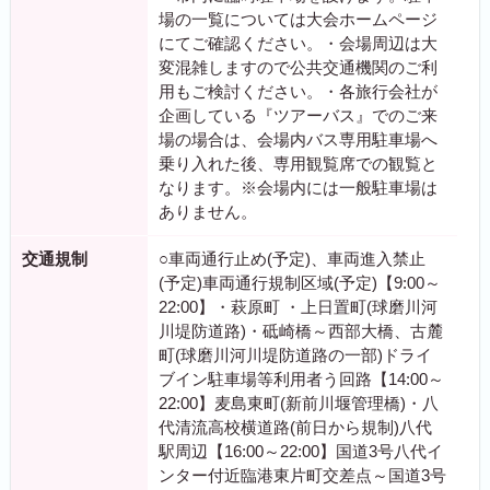
場の一覧については大会ホームページ
にてご確認ください。・会場周辺は大
変混雑しますので公共交通機関のご利
用もご検討ください。・各旅行会社が
企画している『ツアーバス』でのご来
場の場合は、会場内バス専用駐車場へ
乗り入れた後、専用観覧席での観覧と
なります。※会場内には一般駐車場は
ありません。
交通規制
○車両通行止め(予定)、車両進入禁止
(予定)車両通行規制区域(予定)【9:00～
22:00】・萩原町 ・上日置町(球磨川河
川堤防道路)・砥崎橋～西部大橋、古麓
町(球磨川河川堤防道路の一部)ドライ
ブイン駐車場等利用者う回路【14:00～
22:00】麦島東町(新前川堰管理橋)・八
代清流高校横道路(前日から規制)八代
駅周辺【16:00～22:00】国道3号八代イ
ンター付近臨港東片町交差点～国道3号