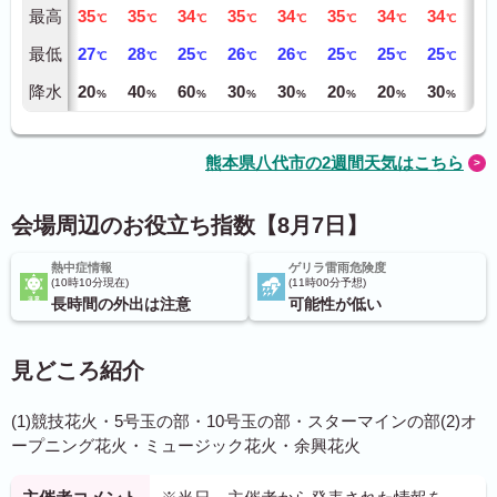
最高
35
35
34
35
34
35
34
34
34
℃
℃
℃
℃
℃
℃
℃
℃
最低
27
28
25
26
26
25
25
25
24
℃
℃
℃
℃
℃
℃
℃
℃
降水
20
40
60
30
30
20
20
30
30
%
%
%
%
%
%
%
%
熊本県八代市の2週間天気はこちら
会場周辺のお役立ち指数【8月7日】
熱中症情報
ゲリラ雷雨危険度
10時10分現在
11時00分予想
長時間の外出は注意
可能性が低い
見どころ紹介
(1)競技花火・5号玉の部・10号玉の部・スターマインの部(2)オ
ープニング花火・ミュージック花火・余興花火