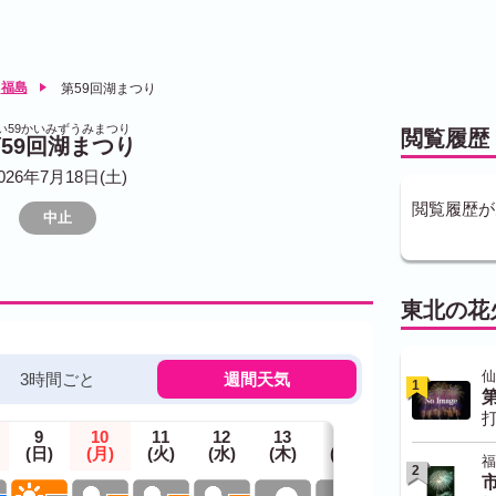
福島
第59回湖まつり
い59かいみずうみまつり
閲覧履歴
59回湖まつり
026年7月18日(土)
閲覧履歴が
中止
東北の花
仙
3時間ごと
週間天気
1
打
9
10
11
12
13
14
15
(日)
(月)
(火)
(水)
(木)
(金)
(土)
福
2