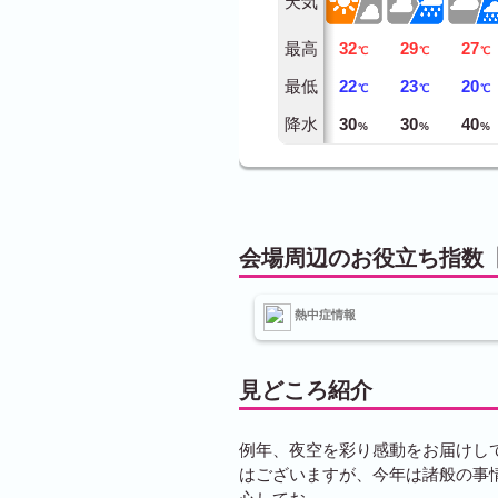
天気
最高
32
29
27
℃
℃
℃
最低
22
23
20
℃
℃
℃
降水
30
30
40
%
%
%
会場周辺のお役立ち指数
熱中症情報
見どころ紹介
例年、夜空を彩り感動をお届けし
はございますが、今年は諸般の事