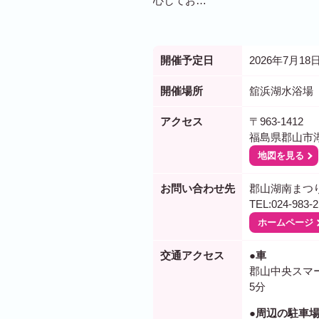
心してお…
開催予定日
2026年7月18日
開催場所
舘浜湖水浴場
アクセス
〒963-1412
福島県郡山市湖
地図を見る
お問い合わせ先
郡山湖南まつ
TEL:024-983-2
ホームページ
交通アクセス
●車
郡山中央スマー
5分
●周辺の駐車