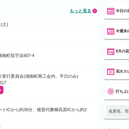
もっと見る
今日の
(土)
今週末
8月の
南町舘字浜607-4
花火カ
り実行委員会(湖南町商工会内、平日のみ)
117
打ち上
トICから約30分、猪苗代磐梯高原ICから約2
場