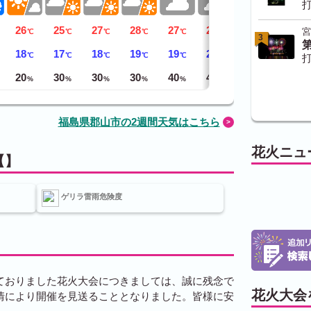
打
26
25
27
28
27
27
26
宮
℃
℃
℃
℃
℃
℃
℃
3
18
17
18
19
19
20
18
℃
℃
℃
℃
℃
℃
℃
打
20
30
30
30
40
40
40
%
%
%
%
%
%
%
福島県郡山市の2週間天気はこちら
花火ニュ
【】
ゲリラ雷雨危険度
ておりました花火大会につきましては、誠に残念で
花火大会
情により開催を見送ることとなりました。皆様に安