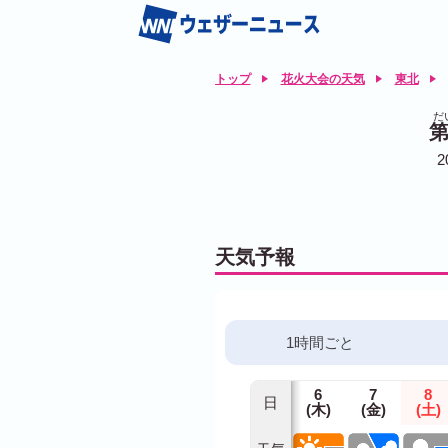
トップ
花火大会の天気
東北
だ
第
2
天気予報
1時間ごと
6
7
8
日
(木)
(金)
(土)