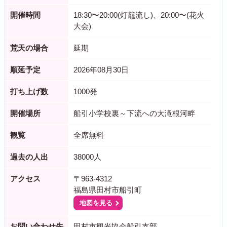
開催時間
18:30〜20:00(灯籠流し)、20:00〜(花火
大会)
荒天の場合
延期
順延予定
2026年08月30日
打ち上げ数
1000発
開催場所
船引小学校裏～下流への大滝根河畔
観覧
全席無料
過去の人出
38000人
アクセス
〒963-4312
福島県田村市船引町
地図を見る
お問い合わせ先
田村市観光協会船引支部