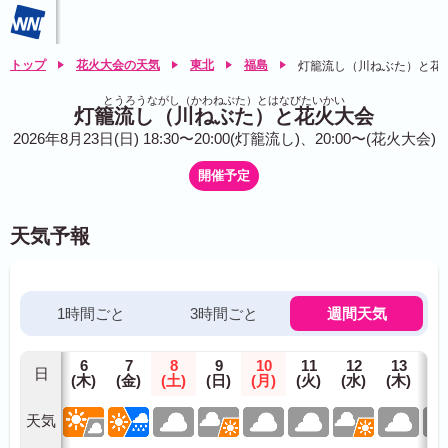
トップ
花火大会の天気
東北
福島
灯籠流し（川ねぶた）と花
とうろうながし（かわねぶた）とはなびたいかい
灯籠流し（川ねぶた）と花火大会
2026年8月23日(日) 18:30〜20:00(灯籠流し)、20:00〜(花火大会)
開催予定
天気予報
1時間ごと
3時間ごと
週間天気
6
7
8
9
10
11
12
13
1
日
(木)
(金)
(土)
(日)
(月)
(火)
(水)
(木)
(金
天気