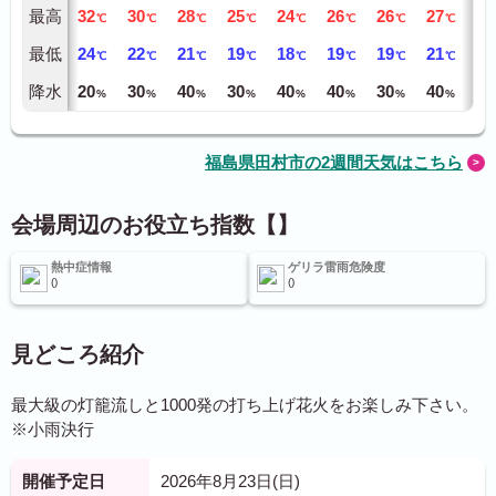
最高
32
30
28
25
24
26
26
27
25
℃
℃
℃
℃
℃
℃
℃
℃
最低
24
22
21
19
18
19
19
21
20
℃
℃
℃
℃
℃
℃
℃
℃
降水
20
30
40
30
40
40
30
40
40
%
%
%
%
%
%
%
%
福島県田村市の2週間天気はこちら
会場周辺のお役立ち指数【】
熱中症情報
ゲリラ雷雨危険度
見どころ紹介
最大級の灯籠流しと1000発の打ち上げ花火をお楽しみ下さい。
※小雨決行
開催予定日
2026年8月23日(日)