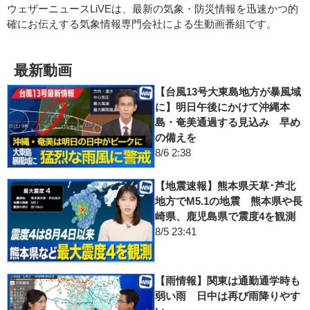
ウェザーニュースLiVEは、最新の気象・防災情報を迅速かつ的
確にお伝えする気象情報専門会社による生動画番組です。
最新動画
【台風13号大東島地方が暴風域
に】明日午後にかけて沖縄本
島・奄美通過する見込み 早め
の備えを
8/6 2:38
【地震速報】熊本県天草･芦北
地方でM5.1の地震 熊本県や長
崎県、鹿児島県で震度4を観測
8/5 23:41
【雨情報】関東は通勤通学時も
弱い雨 日中は再び雨降りやす