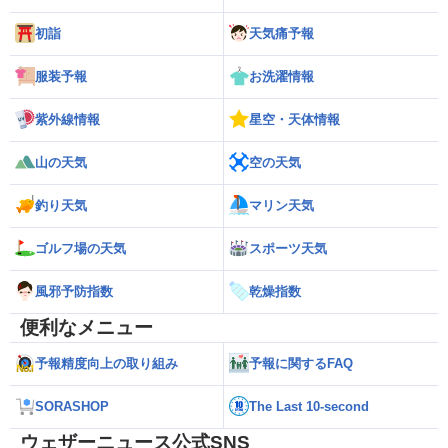
初詣
天気痛予報
服装予報
お洗濯情報
紫外線情報
星空・天体情報
山の天気
空の天気
釣り天気
マリン天気
ゴルフ場の天気
スポーツ天気
風邪予防指数
乾燥指数
便利なメニュー
予報精度向上の取り組み
予報に関するFAQ
SORASHOP
The Last 10-second
ウェザーニュース公式SNS