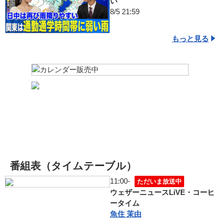
い
8/5 21:59
もっと見る
番組表（タイムテーブル）
11:00-
ただいま放送中
ウェザーニュースLiVE・コーヒ
ータイム
魚住 茉由