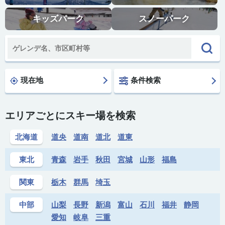
キッズパーク
スノーパーク
現在地
条件検索
エリアごとにスキー場を検索
北海道
道央
道南
道北
道東
東北
青森
岩手
秋田
宮城
山形
福島
関東
栃木
群馬
埼玉
中部
山梨
長野
新潟
富山
石川
福井
静岡
愛知
岐阜
三重