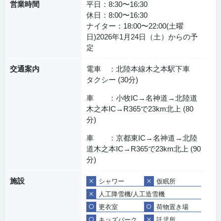
営業時間
平日：8:30〜16:30
休日：8:00〜16:30
ナイター：18:00〜22:00(土曜
日)2026年1月24日（土）からの予
定
交通案内
電車 ：北陸本線木之本駅下車
タクシー (30分)
車 ：小牧IC→名神道→北陸道
木之本IC→R365で23km北上 (80
分)
車 ：京都東IC→名神道→北陸
道木之本IC→R365で23km北上 (90
分)
施設
シャワー
仮眠所
人工降雪機/人工造雪機
更衣室
荷物置き場
キッズパーク
託児所