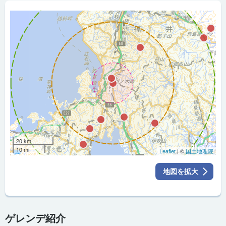
20 km
10 mi
| ©
Leaflet
国土地理院
地図を拡大
ゲレンデ紹介