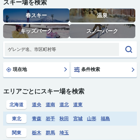
スキー場を検索
春スキー
温泉
キッズパーク
スノーパーク
現在地
条件検索
エリアごとにスキー場を検索
北海道
道央
道南
道北
道東
東北
青森
岩手
秋田
宮城
山形
福島
関東
栃木
群馬
埼玉