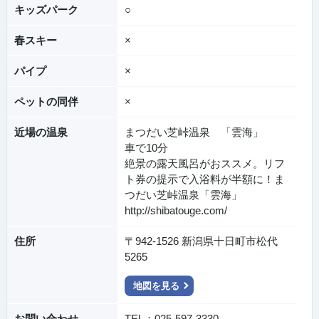
キッズパーク
○
春スキー
×
パイプ
×
ペットの同伴
×
近場の温泉
まつだい芝峠温泉 「雲海」
車で10分
絶景の露天風呂がおススメ。リフ
ト券の提示で入浴料が半額に！ま
つだい芝峠温泉「雲海」
http://shibatouge.com/
住所
〒942-1526 新潟県十日町市松代
5265
地図を見る
お問い合わせ
TEL：025-597-3330