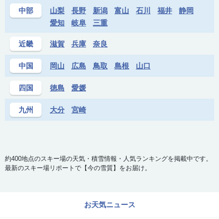
中部
山梨
長野
新潟
富山
石川
福井
静岡
愛知
岐阜
三重
近畿
滋賀
兵庫
奈良
中国
岡山
広島
鳥取
島根
山口
四国
徳島
愛媛
九州
大分
宮崎
約400地点のスキー場の天気・積雪情報・人気ランキングを掲載中です。
最新のスキー場リポートで【今の雪質】をお届け。
お天気ニュース