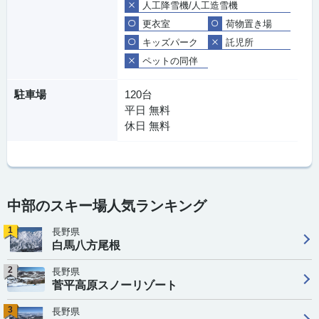
人工降雪機/人工造雪機
更衣室
荷物置き場
キッズパーク
託児所
ペットの同伴
駐車場
120台
平日 無料
休日 無料
中部のスキー場人気ランキング
1
長野県
白馬八方尾根
2
長野県
菅平高原スノーリゾート
3
長野県