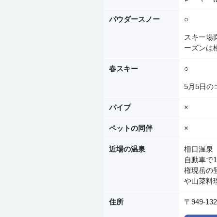
パウダースノー
○
スキー場
ーズンは
春スキー
○
5月5日
パイプ
×
ペットの同伴
×
近場の温泉
柵口温泉
自動車で1
権現岳の
や山菜料
住所
〒949-1