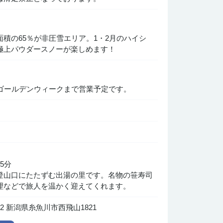
面積の65％が非圧雪エリア。1・2月のハイシ
極上パウダースノーが楽しめます！
のゴールデンウィークまで営業予定です。
5分
登山口にたたずむ出湯の里です。名物の笹寿司
理などで旅人を温かく迎えてくれます。
322 新潟県糸魚川市西飛山1821