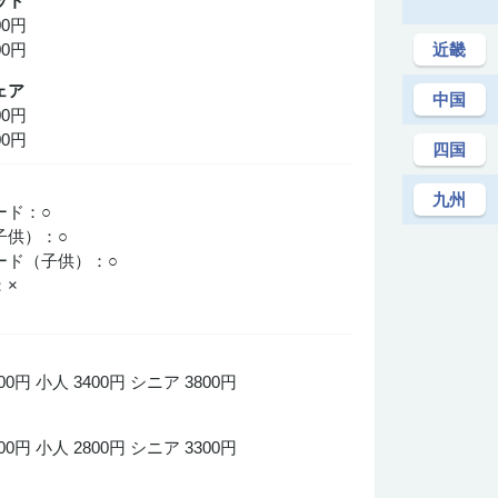
ット
00円
近畿
00円
ェア
中国
00円
00円
四国
○
九州
ード：○
子供）：○
ード（子供）：○
：×
×
0円 小人 3400円 シニア 3800円
0円 小人 2800円 シニア 3300円