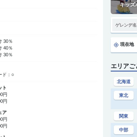
キッズ
 30％
現在地
 40％
 30％
エリアご
○
ード：○
北海道
ット
00円
東北
00円
ェア
関東
00円
00円
中部