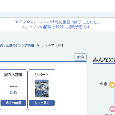
2025-2026シーズンの情報の更新は終了しました。
来シーズンの情報は11月に掲載予定です。
シャルマン火打
高・上越のゲレンデ情報
新潟
みんなの
現在の積雪
リポート
---
料金
cm
過去の積雪
もっと見る