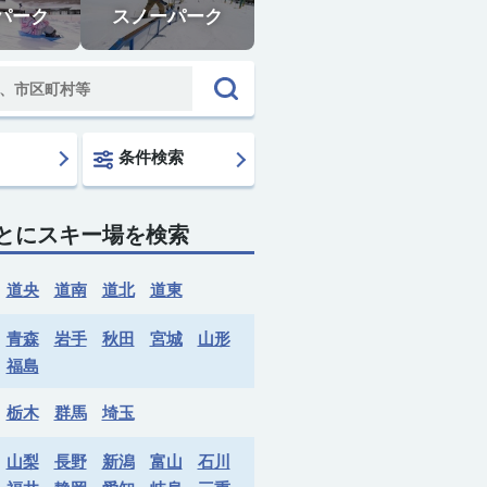
パーク
スノーパーク
条件検索
とにスキー場を検索
道央
道南
道北
道東
青森
岩手
秋田
宮城
山形
福島
栃木
群馬
埼玉
山梨
長野
新潟
富山
石川