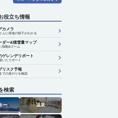
お役立ち情報
デカメラ
イムに現地の様子がわかる
ーダー&積雪量マップ
に移動&ズーム
のゲレンデリポート
届いたリポート
ブリスク予報
までの道のりを確認
を検索
キー
温泉