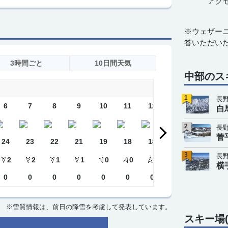
アク
※ウェザー
答いただい
3時間ごと
10日間天気
中部のス
1
長
6
7
8
9
10
11
12
13
14
1
白
2
長
菅
24
23
22
21
19
18
18
17
17
1
3
長
2
2
1
1
0
0
1
1
1
横
0
0
0
0
0
0
0
0
0
0
※雪質情報は、前日の降雪を考慮して発表しています。
スキー場