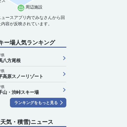
セス
周辺施設
ニュースアプリ内でみなさんから回
た内容が反映されています。
キー場人気ランキング
11日(
野県
5
16
17
18
19
20
21
22
23
0
馬八方尾根
野県
平高原スノーリゾート
6
16
16
16
16
16
16
18
21
22
野県
1
1
1
1
1
1
1
0
1
2
手山・渋峠スキー場
0
0
0
0
0
0
0
0
0
ランキングをもっと見る
(天気・積雪)ニュース