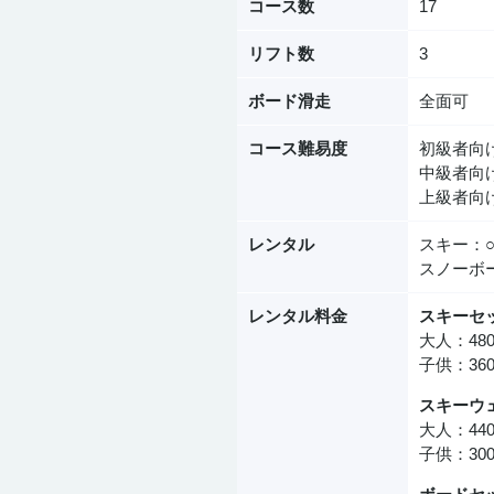
コース数
17
リフト数
3
ボード滑走
全面可
コース難易度
初級者向け
中級者向け
上級者向け
レンタル
スキー：
スノーボ
レンタル料金
スキーセ
大人：48
子供：36
スキーウ
大人：44
子供：30