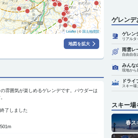
ゲレンデ
| ©
Leaflet
国土地理院
ゲレン
リアルタ
地図を拡大
雨雲レ
自由自在
みんな
現地から
ドライ
スキー場
テの雰囲気が楽しめるゲレンデです。パウダーは
す。
スキー場
終了しました
春ス
 501m