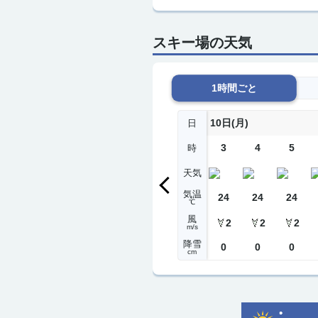
スキー場の天気
1時間ごと
10日(月)
日
3
4
5
時
天気
気温
24
24
24
℃
風
2
2
2
m/s
降雪
0
0
0
cm