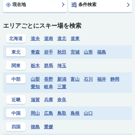
現在地
条件検索
エリアごとにスキー場を検索
北海道
道央
道南
道北
道東
東北
青森
岩手
秋田
宮城
山形
福島
関東
栃木
群馬
埼玉
中部
山梨
長野
新潟
富山
石川
福井
静岡
愛知
岐阜
三重
近畿
滋賀
兵庫
奈良
中国
岡山
広島
鳥取
島根
山口
四国
徳島
愛媛