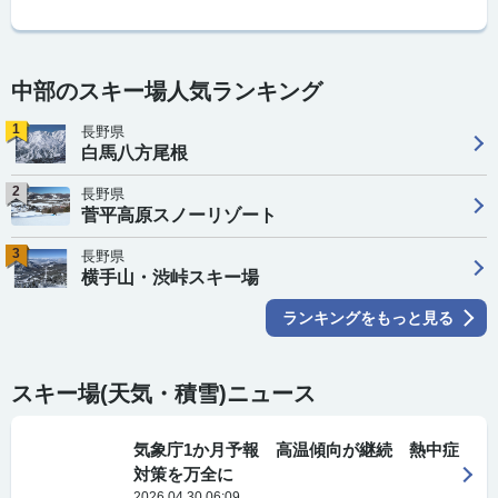
中部のスキー場人気ランキング
1
長野県
白馬八方尾根
2
長野県
菅平高原スノーリゾート
3
長野県
横手山・渋峠スキー場
ランキングをもっと見る
スキー場(天気・積雪)ニュース
気象庁1か月予報 高温傾向が継続 熱中症
対策を万全に
2026.04.30 06:09