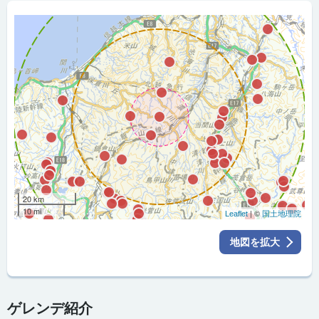
20 km
10 mi
| ©
Leaflet
国土地理院
地図を拡大
ゲレンデ紹介