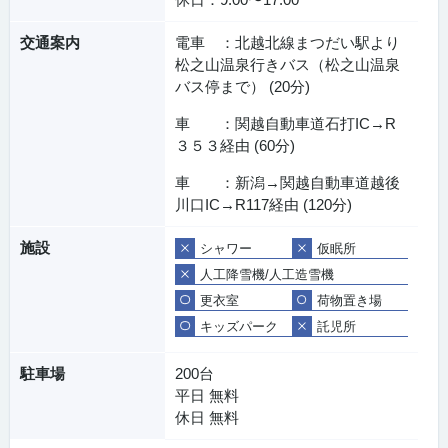
交通案内
電車 ：北越北線まつだい駅より
松之山温泉行きバス（松之山温泉
バス停まで） (20分)
車 ：関越自動車道石打IC→R
３５３経由 (60分)
車 ：新潟→関越自動車道越後
川口IC→R117経由 (120分)
施設
シャワー
仮眠所
人工降雪機/人工造雪機
更衣室
荷物置き場
キッズパーク
託児所
駐車場
200台
平日 無料
休日 無料