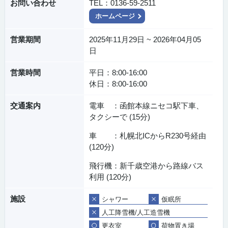
お問い合わせ
TEL：0136-59-2511
ホームページ
営業期間
2025年11月29日 ~ 2026年04月05
日
営業時間
平日：8:00-16:00
休日：8:00-16:00
交通案内
電車 ：函館本線ニセコ駅下車、
タクシーで (15分)
車 ：札幌北ICからR230号経由
(120分)
飛行機：新千歳空港から路線バス
利用 (120分)
施設
シャワー
仮眠所
人工降雪機/人工造雪機
更衣室
荷物置き場