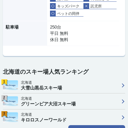
キッズパーク
託児所
ペットの同伴
駐車場
250台
平日 無料
休日 無料
北海道のスキー場人気ランキング
1
北海道
大雪山黒岳スキー場
2
北海道
グリーンピア大沼スキー場
3
北海道
キロロスノーワールド