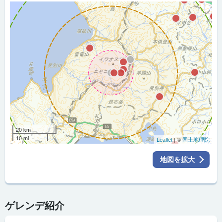
20 km
10 mi
| ©
Leaflet
国土地理院
地図を拡大
ゲレンデ紹介