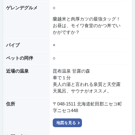
ゲレンデグルメ
○
蘭越米と肉厚カツの最強タッグ！
お昼は、モイワ食堂のかつ丼でい
かがですか？
パイプ
×
ペットの同伴
○
近場の温泉
昆布温泉 甘露の森
車で１分
美人の湯と言われる泉質と天空露
天風呂、サウナがオススメ。
住所
〒048-1511 北海道虻田郡ニセコ町
字ニセコ448
地図を見る