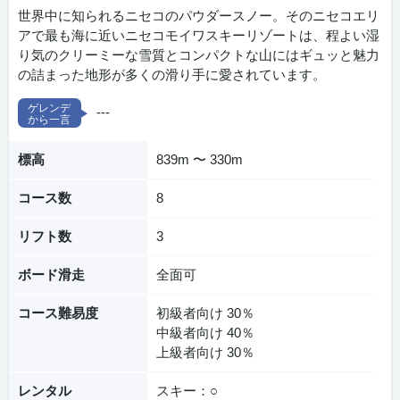
世界中に知られるニセコのパウダースノー。そのニセコエリ
アで最も海に近いニセコモイワスキーリゾートは、程よい湿
り気のクリーミーな雪質とコンパクトな山にはギュッと魅力
の詰まった地形が多くの滑り手に愛されています。
---
標高
839m 〜 330m
コース数
8
リフト数
3
ボード滑走
全面可
コース難易度
初級者向け 30％
中級者向け 40％
上級者向け 30％
レンタル
スキー：○