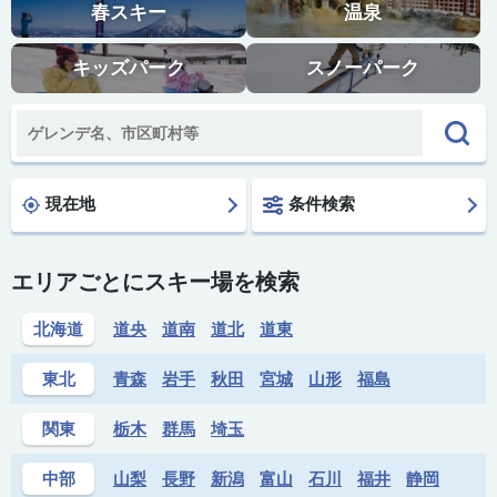
春スキー
温泉
キッズパーク
スノーパーク
現在地
条件検索
エリアごとにスキー場を検索
北海道
道央
道南
道北
道東
東北
青森
岩手
秋田
宮城
山形
福島
関東
栃木
群馬
埼玉
中部
山梨
長野
新潟
富山
石川
福井
静岡