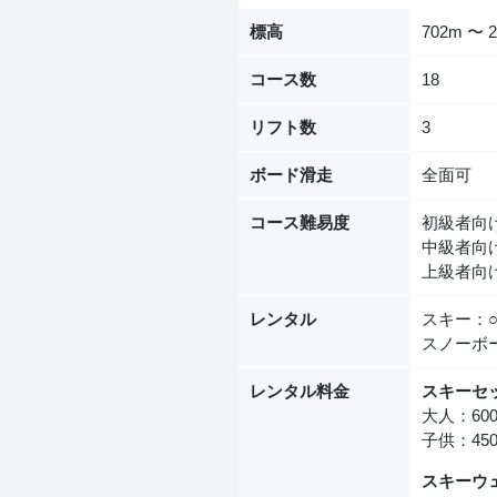
標高
702m 〜 
コース数
18
リフト数
3
ボード滑走
全面可
コース難易度
初級者向け
中級者向け
上級者向け
レンタル
スキー：
スノーボ
レンタル料金
スキーセ
大人：60
子供：45
スキーウ