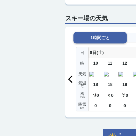
スキー場の天気
1時間ごと
8日(土)
日
10
11
12
時
天気
気温
18
18
18
℃
風
0
0
0
m/s
降雪
0
0
0
cm