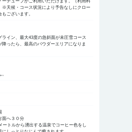
ノーチューブがご利用いただけます。（利用料
）※天候・コース状況により予告なしにクロー
合もございます。
グライン、最大43度の急斜面が未圧雪コース
が降ったら、最高のパウダーエリアになりま
ん。
湯
方面へ３０分
00メートルから湧出する温泉でコーヒー色をし
肌にしっとりなじんで癒されます。