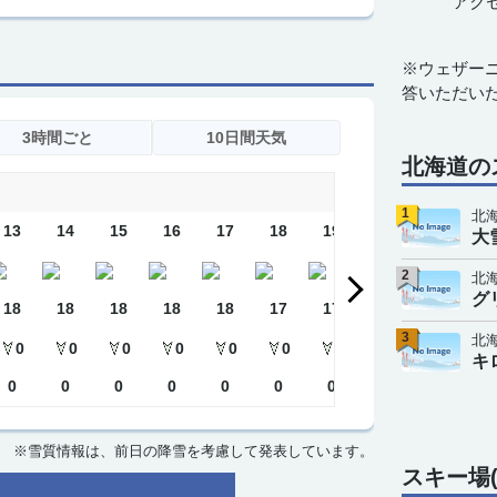
アク
※ウェザー
答いただい
3時間ごと
10日間天気
北海道の
1
北
13
14
15
16
17
18
19
20
21
2
大
2
北
グ
18
18
18
18
18
17
17
17
17
1
3
北
0
0
0
0
0
0
0
0
0
キ
0
0
0
0
0
0
0
0
0
0
※雪質情報は、前日の降雪を考慮して発表しています。
スキー場