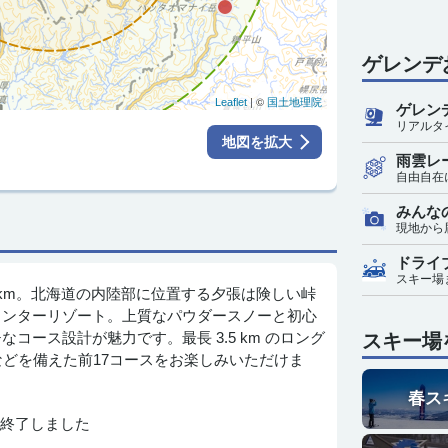
ゲレンデ
| ©
Leaflet
国土地理院
ゲレン
リアルタ
地図を拡大
雨雲レ
自由自在
みんな
現地から
ドライ
スキー場
5km。北海道の内陸部に位置する夕張は険しい峠
ィンターリゾート。上質なパウダースノーと初心
コース設計が魅力です。最長 3.5 km のロング
スキー場
などを備えた前17コースをお楽しみいただけま
春ス
終了しました