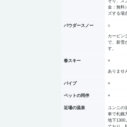
そり、ス
金：無料
ズする場
パウダースノー
○
カービン
で、新雪
す。
春スキー
×
ありませ
パイプ
×
ペットの同伴
×
近場の温泉
ユンニの
車で札幌
地下13
ており、