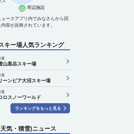
セス
周辺施設
ニュースアプリ内でみなさんから回
た内容が反映されています。
スキー場人気ランキング
9日(日)
海道
2
23
0
1
2
3
4
5
6
7
雪山黒岳スキー場
海道
リーンピア大沼スキー場
8
20
21
23
24
25
26
26
25
23
海道
0
0
1
1
1
1
1
1
1
1
ロロスノーワールド
0
0
0
0
0
0
0
0
0
ランキングをもっと見る
(天気・積雪)ニュース