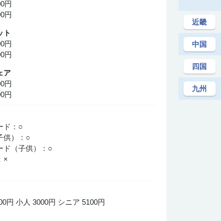
00円
00円
近畿
ット
00円
中国
00円
四国
ェア
00円
九州
00円
○
ード：○
子供）：○
ード（子供）：○
：×
×
0円 小人 3000円 シニア 5100円