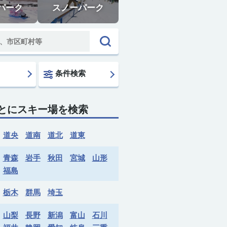
パーク
スノーパーク
条件検索
とにスキー場を検索
道央
道南
道北
道東
青森
岩手
秋田
宮城
山形
福島
栃木
群馬
埼玉
山梨
長野
新潟
富山
石川