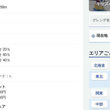
キッズ
298m
現在地
 20％
エリアご
 40％
 40％
北海道
○
ード：○
東北
ット
00円
関東
00円
中部
ェア