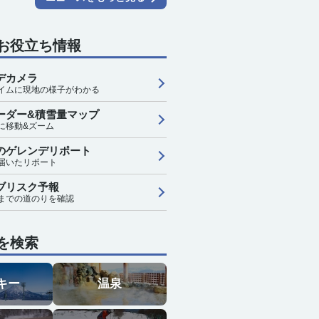
お役立ち情報
デカメラ
イムに現地の様子がわかる
ーダー&積雪量マップ
に移動&ズーム
のゲレンデリポート
届いたリポート
ブリスク予報
までの道のりを確認
を検索
キー
温泉