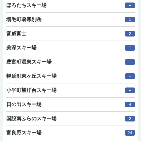
ほろたちスキー場
--
増毛町暑寒別岳
1
音威富士
2
美深スキー場
1
豊富町温泉スキー場
--
幌延町東ヶ丘スキー場
--
小平町望洋台スキー場
--
日の出スキー場
4
国設南ふらのスキー場
2
富良野スキー場
24