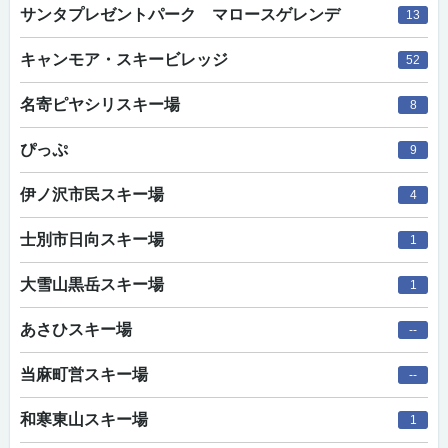
サンタプレゼントパーク マロースゲレンデ
13
キャンモア・スキービレッジ
52
名寄ピヤシリスキー場
8
ぴっぷ
9
伊ノ沢市民スキー場
4
士別市日向スキー場
1
大雪山黒岳スキー場
1
あさひスキー場
--
当麻町営スキー場
--
和寒東山スキー場
1