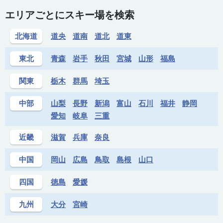
エリアごとにスキー場を検索
北海道
道央
道南
道北
道東
東北
青森
岩手
秋田
宮城
山形
福島
関東
栃木
群馬
埼玉
中部
山梨
長野
新潟
富山
石川
福井
静岡
愛知
岐阜
三重
近畿
滋賀
兵庫
奈良
中国
岡山
広島
鳥取
島根
山口
四国
徳島
愛媛
九州
大分
宮崎