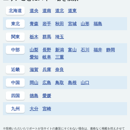
北海道
道央
道南
道北
道東
東北
青森
岩手
秋田
宮城
山形
福島
関東
栃木
群馬
埼玉
中部
山梨
長野
新潟
富山
石川
福井
静岡
愛知
岐阜
三重
近畿
滋賀
兵庫
奈良
中国
岡山
広島
鳥取
島根
山口
四国
徳島
愛媛
九州
大分
宮崎
※投稿いただいたリポートが当サイトの趣旨にそぐわない場合は、連絡なく掲載を控えさせて