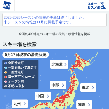
2025-2026シーズンの情報の更新は終了しました。
来シーズンの情報は11月に掲載予定です。
全国約400地点のスキー場の天気・積雪情報を掲載
スキー場を検索
5月17日現在の滑走状況
全面滑走可
北海道
一部を除いて滑走可
一部滑走可
滑走不可/クローズ
オープン前
中部
不明/未取材
東北
中国
九州
関東