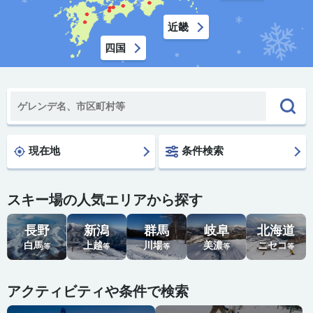
近畿
四国
現在地
条件検索
スキー場の人気エリアから探す
長野
新潟
群馬
岐阜
北海道
白馬
上越
川場
美濃
ニセコ
等
等
等
等
等
アクティビティや条件で検索