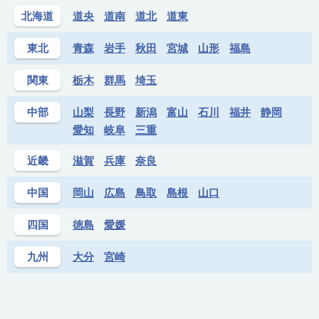
北海道
道央
道南
道北
道東
東北
青森
岩手
秋田
宮城
山形
福島
関東
栃木
群馬
埼玉
中部
山梨
長野
新潟
富山
石川
福井
静岡
愛知
岐阜
三重
近畿
滋賀
兵庫
奈良
中国
岡山
広島
鳥取
島根
山口
四国
徳島
愛媛
九州
大分
宮崎