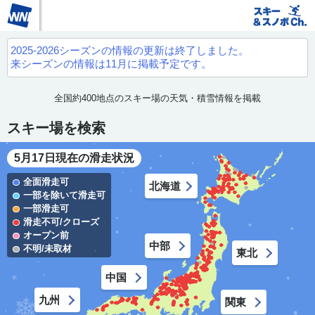
2025-2026シーズンの情報の更新は終了しました。
来シーズンの情報は11月に掲載予定です。
全国約400地点のスキー場の天気・積雪情報を掲載
スキー場を検索
5月17日現在の滑走状況
全面滑走可
北海道
一部を除いて滑走可
一部滑走可
滑走不可/クローズ
オープン前
中部
不明/未取材
東北
中国
九州
関東