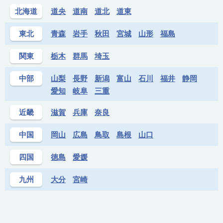
北海道
道央
道南
道北
道東
東北
青森
岩手
秋田
宮城
山形
福島
関東
栃木
群馬
埼玉
中部
山梨
長野
新潟
富山
石川
福井
静岡
愛知
岐阜
三重
近畿
滋賀
兵庫
奈良
中国
岡山
広島
鳥取
島根
山口
四国
徳島
愛媛
九州
大分
宮崎