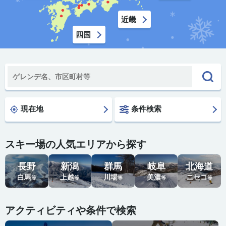
近畿
四国
現在地
条件検索
スキー場の人気エリアから探す
長野
新潟
群馬
岐阜
北海道
白馬
上越
川場
美濃
ニセコ
等
等
等
等
等
アクティビティや条件で検索