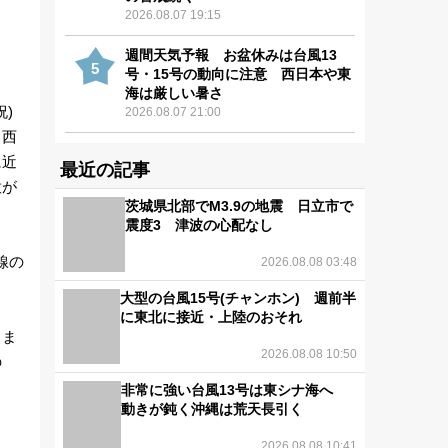
2026.08.07 19:15
週間天気予報 お盆休みは台風13
5
号・15号の動向に注意 西日本や東
海は厳しい暑さ
)
2026.08.07 21:00
、西
に近
最近の記事
意が
茨城県北部でM3.9の地震 日立市で
震度3 津波の心配なし
線の
2026.08.08 03:48
大型の台風15号(チャンホン) 週前半
に東北に接近・上陸のおそれ
りま
2026.08.08 10:50
の
非常に強い台風13号は東シナ海へ
動きが鈍く沖縄は荒天長引く
2026.08.08 10:41