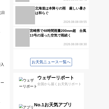
北海道は本降りの雨 厳しい暑さ
北日
は和らぐ
2026.08.08 09:55
た
宮崎県で48時間雨量200mm超 台風
13号の湿った空気で雨続く
2026.08.08 08:30
お天気ニュース一覧へ
が入
ウェザーリポート
ィー
全国から届くお天気リポート
た
No.1お天気アプリ