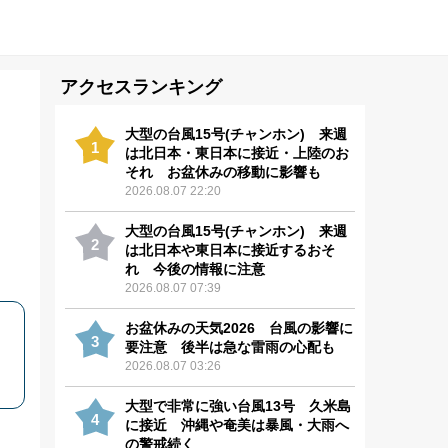
アクセスランキング
大型の台風15号(チャンホン) 来週
1
は北日本・東日本に接近・上陸のお
それ お盆休みの移動に影響も
2026.08.07 22:20
大型の台風15号(チャンホン) 来週
2
は北日本や東日本に接近するおそ
れ 今後の情報に注意
2026.08.07 07:39
お盆休みの天気2026 台風の影響に
3
要注意 後半は急な雷雨の心配も
2026.08.07 03:26
大型で非常に強い台風13号 久米島
4
に接近 沖縄や奄美は暴風・大雨へ
の警戒続く