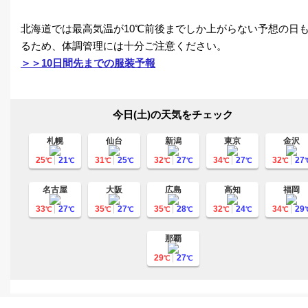
北海道では最高気温が10℃前後までしか上がらない予想の日
るため、体調管理には十分ご注意ください。
＞＞10日間先までの服装予報
今日(土)の天気をチェック
札幌
仙台
新潟
東京
金沢
25
21
31
25
32
27
34
27
32
27
℃
℃
℃
℃
℃
℃
℃
℃
℃
名古屋
大阪
広島
高知
福岡
33
27
35
27
35
28
32
24
34
29
℃
℃
℃
℃
℃
℃
℃
℃
℃
那覇
29
27
℃
℃