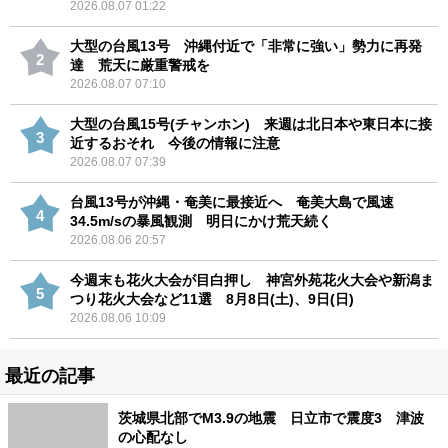
2026.08.07 01:22
大型の台風13号 沖縄付近で「非常に強い」勢力に再発
2
達 荒天に厳重警戒を
2026.08.07 07:10
大型の台風15号(チャンホン) 来週は北日本や東日本に接
3
近するおそれ 今後の情報に注意
2026.08.07 07:39
台風13号が沖縄・奄美に最接近へ 奄美大島で風速
4
34.5m/sの暴風観測 明日にかけ荒天続く
2026.08.06 20:57
今週末も花火大会が目白押し 神宮外苑花火大会や新潟ま
5
つり花火大会など11選 8月8日(土)、9日(日)
2026.08.06 10:09
最近の記事
茨城県北部でM3.9の地震 日立市で震度3 津波
の心配なし