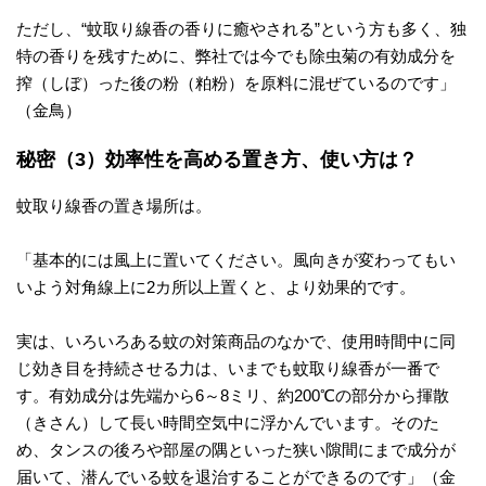
ただし、“蚊取り線香の香りに癒やされる”という方も多く、独
特の香りを残すために、弊社では今でも除虫菊の有効成分を
搾（しぼ）った後の粉（粕粉）を原料に混ぜているのです」
（金鳥）
秘密（3）効率性を高める置き方、使い方は？
蚊取り線香の置き場所は。
「基本的には風上に置いてください。風向きが変わってもい
いよう対角線上に2カ所以上置くと、より効果的です。
実は、いろいろある蚊の対策商品のなかで、使用時間中に同
じ効き目を持続させる力は、いまでも蚊取り線香が一番で
す。有効成分は先端から6～8ミリ、約200℃の部分から揮散
（きさん）して長い時間空気中に浮かんでいます。そのた
め、タンスの後ろや部屋の隅といった狭い隙間にまで成分が
届いて、潜んでいる蚊を退治することができるのです」（金