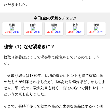
ただきました。
今日(金)の天気をチェック
札幌
仙台
新潟
東京
金沢
24
21
31
25
32
26
34
26
31
27
℃
℃
℃
℃
℃
℃
℃
℃
℃
℃
秘密（1）なぜ渦巻きに？
蚊取り線香はどうして渦巻型で緑色をしているのでしょう
か。
「蚊取り線香は1890年、仏壇の線香にヒントを得て棒状に固
めたものが創案されましたが、1本あたり40分ほどしかもちま
せん。細いために殺虫効果も弱く、輸送の途中で折れやすい
という欠点もありました。
そこで、長時間使えて効力を高めた丈夫な製品にするべく研