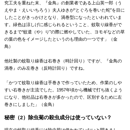
究工夫を重ねた末、『金鳥』の創業者である上山英一郎（う
えやま・えいいちろう）夫人ゆきが“とぐろを巻いた蛇”を目に
したことがきっかけとなり、渦巻型になったといわれていま
す。緑色は涼しげに感じられるということ、蚊取り線香がで
きるまで“蚊遣（や）り”の際に燃やしていた、ヨモギなどの草
の葉の色をイメージしたというのも理由の一つです」（金
鳥）
他社製の蚊取り線香は右巻き（時計回り）ですが、『金鳥の
渦巻』のみ左巻き（反時計回り）ですね。
「かつて蚊取り線香は手巻きで作っていたため、作業のしや
すい右巻きが主流でした。1957年頃から機械で打ち抜くよう
になり、他社品は右巻きが多かったので、区別するために左
巻きにしました」（金鳥）
秘密（2）除虫菊の殺虫成分は使っていない？
現在の蚊取り線香には除虫菊は使われていないと聞きまし