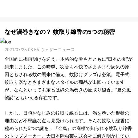
なぜ渦巻きなの？ 蚊取り線香の5つの秘密
2021/07/25 08:55 ウェザーニュース
全国的に梅雨明けを迎え、本格的な暑さとともに“日本の夏”が
到来しました。この時季、羽音も不快でさまざまな病気の原
因ともされる蚊の襲来に備え、蚊除けグッズは必須。電子式
蚊取り器などさまざまなスタイルの商品が出回っています
が、なんといっても定番は緑の渦巻きの蚊取り線香。“夏の風
物詩”ともいえる存在です。
しかし、日頃おなじみの蚊取り線香には、渦を巻いた形状の
理由など不思議な点も見受けられます。そんな蚊取り線香に
秘められた5つの謎を、『金鳥』の商標で知られる蚊取り線香
のトップメーカー、大日本除虫菊株式会社に解き明かしてい