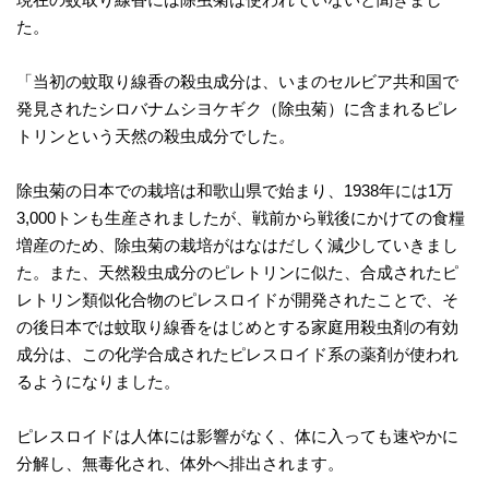
た。
「当初の蚊取り線香の殺虫成分は、いまのセルビア共和国で
発見されたシロバナムシヨケギク（除虫菊）に含まれるピレ
トリンという天然の殺虫成分でした。
除虫菊の日本での栽培は和歌山県で始まり、1938年には1万
3,000トンも生産されましたが、戦前から戦後にかけての食糧
増産のため、除虫菊の栽培がはなはだしく減少していきまし
た。また、天然殺虫成分のピレトリンに似た、合成されたピ
レトリン類似化合物のピレスロイドが開発されたことで、そ
の後日本では蚊取り線香をはじめとする家庭用殺虫剤の有効
成分は、この化学合成されたピレスロイド系の薬剤が使われ
るようになりました。
ピレスロイドは人体には影響がなく、体に入っても速やかに
分解し、無毒化され、体外へ排出されます。