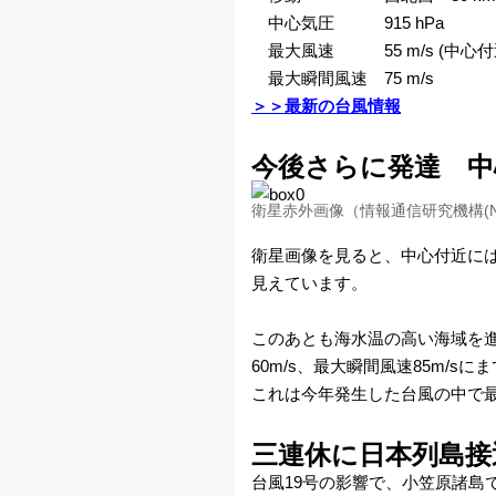
カ
中心気圧 915 hPa
最大風速 55 m/s (中心付
メ
最大瞬間風速 75 m/s
＞＞最新の台風情報
ラ
今後さらに発達 中心
雨
衛星赤外画像（情報通信研究機構(N
雲
衛星画像を見ると、中心付近に
レ
見えています。
ー
このあとも海水温の高い海域を進
ダ
60m/s、最大瞬間風速85m/
これは今年発生した台風の中で
ー
三連休に日本列島接
衛
台風19号の影響で、小笠原諸島で