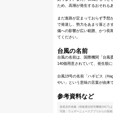
波
ため、高潮が発生するおそれも
まだ進路が定まっておらず予想
会
で発達し、勢力をあまり落とさ
社
備への影響が広い範囲、かつ長
てください。
概
台風の名前
要
台風の名前は、国際機関「台風
140個用意されていて、発生順
ご
利
台風19号の名前「ハギビス（Ha
やい」という意味の言葉が由来
用
参考資料など
に
際
衛星赤外画像（情報通信研究機構(NICT)
写真：ウェザーニュースアプリからの投