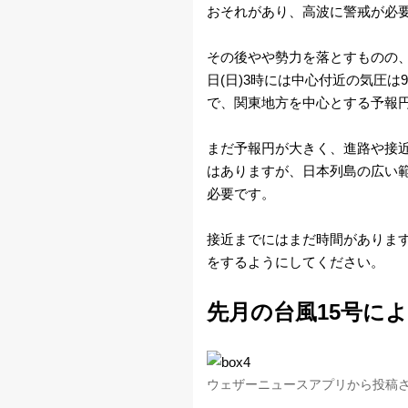
おそれがあり、高波に警戒が必
星
雲
その後やや勢力を落とすものの、
日(日)3時には中心付近の気圧は9
画
で、関東地方を中心とする予報
像
まだ予報円が大きく、進路や接
はありますが、日本列島の広い
天
必要です。
気
接近までにはまだ時間がありま
図
をするようにしてください。
先月の台風15号に
台
風
ウェザーニュースアプリから投稿
警