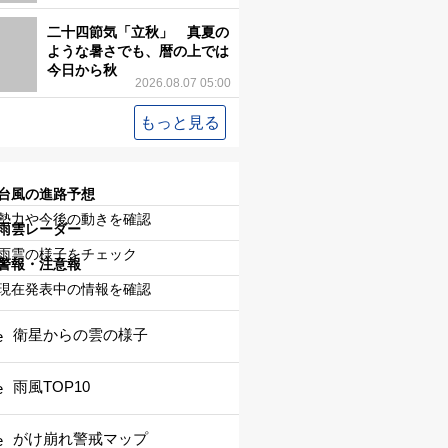
二十四節気「立秋」 真夏の
ような暑さでも、暦の上では
今日から秋
2026.08.07 05:00
もっと見る
台風の進路予想
勢力や今後の動きを確認
雨雲レーダー
雨雲の様子をチェック
警報・注意報
現在発表中の情報を確認
衛星からの雲の様子
雨風TOP10
がけ崩れ警戒マップ