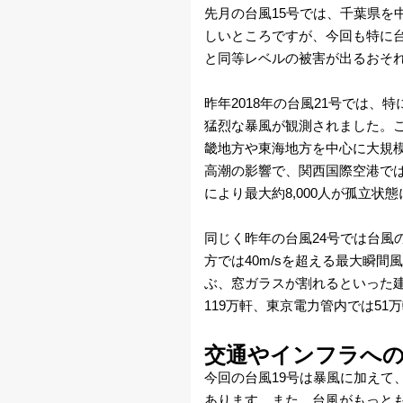
先月の台風15号では、千葉県を
報
しいところですが、今回も特に台
と同等レベルの被害が出るおそ
・
昨年2018年の台風21号では、
注
猛烈な暴風が観測されました。
意
畿地方や東海地方を中心に大規
高潮の影響で、関西国際空港で
報
により最大約8,000人が孤立状
雷
同じく昨年の台風24号では台風
方では40m/sを超える最大瞬
ぶ、窓ガラスが割れるといった
地
119万軒、東京電力管内では5
震
交通やインフラへ
今回の台風19号は暴風に加えて
津
あります。また、台風がもっとも近