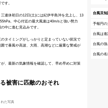
要です。
台風豆知
三連休初日の12日(土)には紀伊半島沖を北上し、13
55hPa、中心付近の最大風速は40m/sと強い勢力
予報円の
円の中に進む見込みです。
台風は進
近のタイミングがしっかりと定まっていない状況で
台風の強
範囲で暴風や高波、大雨、高潮などに厳重な警戒が
台風の名
すが、最新の気象情報を確認して、早め早めに対策
よる被害に匹敵のおそれ
された写真