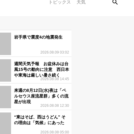
トピックス
天気
岩手県で震度4の地震発生
2026.08.09 03:02
週間天気予報 お盆休みは台
風15号の動向に注意 西日本
や東海は厳しい暑さ続く
2026.08.08 14:45
来週の8月12日(水)夜は「ペ
ルセウス座流星群」多くの流
星が出現
2026.08.08 12:30
“東はそば、西はうどん” そ
の理由は「気候」にあった
2026.08.08 05:00