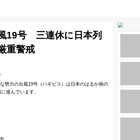
風19号 三連休に日本列
厳重警戒
ス
猛烈な勢力の台風19号（ハギビス）は日本のはるか南の
西に進んでいます。
h