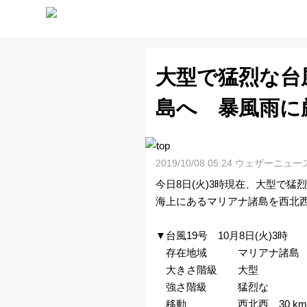
大型で猛烈な台
天
島へ 暴風雨に
気
予
2019/10/08 05:24 ウェザーニュー
今日8日(火)3時現在、大型で
報
海上にあるマリアナ諸島を西北
ラ
▼台風19号 10月8日(火)3時
存在地域 マリアナ諸島
イ
大きさ階級 大型
ブ
強さ階級 猛烈な
移動 西北西 30 km/