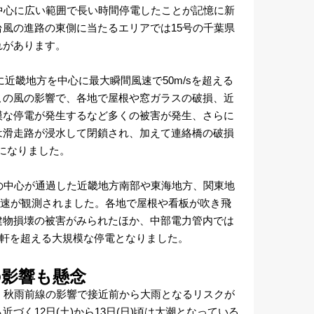
中心に広い範囲で長い時間停電したことが記憶に新
風の進路の東側に当たるエリアでは15号の千葉県
れがあります。
特に近畿地方を中心に最大瞬間風速で50m/sを超える
この風の影響で、各地で屋根や窓ガラスの破損、近
模な停電が発生するなど多くの被害が発生、さらに
は滑走路が浸水して閉鎖され、加えて連絡橋の破損
態になりました。
の中心が通過した近畿地方南部や東海地方、関東地
間風速が観測されました。各地で屋根や看板が吹き飛
建物損壊の被害がみられたほか、中部電力管内では
1万軒を超える大規模な停電となりました。
の影響も懸念
、秋雨前線の影響で接近前から大雨となるリスクが
づく12日(土)から13日(日)頃は大潮となっている