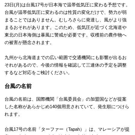
23日(月)は台風17号が日本海で温帯低気圧に変わる予想です。
台風が温帯低気圧に変わるのは性質の変化だけで、勢力が弱
地
まることではありません。むしろさらに発達し、風がより強
震
まるおそれがあります。このため、低気圧が近づく北海道や
東北の日本海側は暴風に警戒が必要です。収穫前の農作物へ
の被害が懸念されます。
津
九州から北海道までの広い範囲で交通機関にも影響が出るお
波
それがあるので、今後の情報を確認して三連休の予定を調整
するなど対応をご検討ください。
会
台風の名前
社
台風の名前は、国際機関「台風委員会」の加盟国などが提案
した名称があらかじめ140個用意されていて、発生順につけら
概
れます。
要
台風17号の名前「ターファー（Tapah）」は、マレーシアが提