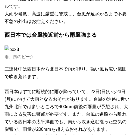
ルです。
衛
大雨や暴風、高波に厳重に警戒し、台風が遠ざかるまで不要
不急の外出はお控えください。
星
西日本では台風接近前から雨風強まる
雲
画
雨、風のピーク
三連休中は西日本から北日本で雨が降り、強い風も広い範囲
像
で吹き荒れます。
天
西日本はすでに断続的に雨が降っていて、22日(日)から23日
(月)にかけて大雨となるおそれがあります。台風の進路に近い
気
九州北部では多いところで400mm前後の雨量が予想され、大
雨による災害に警戒が必要です。また、台風の進路から離れ
図
ている西日本の太平洋側でも、南から吹き込む湿った空気の
影響で、雨量が200mmを超えるおそれがあります。