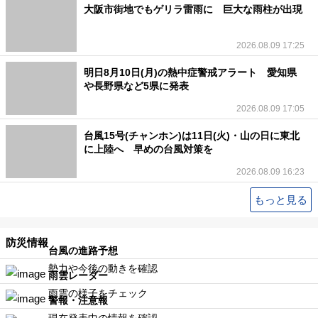
大阪市街地でもゲリラ雷雨に 巨大な雨柱が出現
情
2026.08.09 17:25
報
明日8月10日(月)の熱中症警戒アラート 愛知県
や長野県など5県に発表
の
2026.08.09 17:05
取
台風15号(チャンホン)は11日(火)・山の日に東北
に上陸へ 早めの台風対策を
り
2026.08.09 16:23
扱
もっと見る
い
防災情報
台風の進路予想
勢力や今後の動きを確認
お
雨雲レーダー
雨雲の様子をチェック
警報・注意報
問
現在発表中の情報を確認