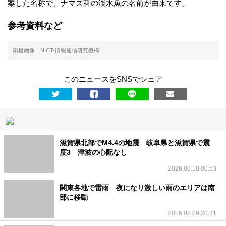
案した名称で、ナマズ科の淡水魚の名前が由来です。
ご
参考資料など
利
衛星画像 NICT-情報通信研究機構
用
このニュースをSNSでシェア
に
際
し
滋賀県北部でM4.4の地震 岐阜県と滋賀県で震
度3 津波の心配なし
て
2026.08.10 00:53
関東各地で雷雨 夜になり激しい雨のエリアは南
個
部に移動
2026.08.09 20:21
人