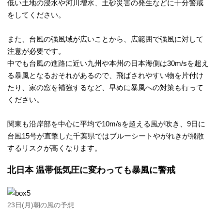
低い土地の浸水や河川増水、土砂災害の発生などに十分警戒
台
をしてください。
風
また、台風の強風域が広いことから、広範囲で強風に対して
注意が必要です。
警
中でも台風の進路に近い九州や本州の日本海側は30m/sを超え
る暴風となるおそれがあるので、飛ばされやすい物を片付け
報
たり、家の窓を補強するなど、早めに暴風への対策も行って
ください。
・
関東も沿岸部を中心に平均で10m/sを超える風が吹き、9日に
注
台風15号が直撃した千葉県ではブルーシートやがれきが飛散
するリスクが高くなります。
意
北日本 温帯低気圧に変わっても暴風に警戒
報
23日(月)朝の風の予想
雷