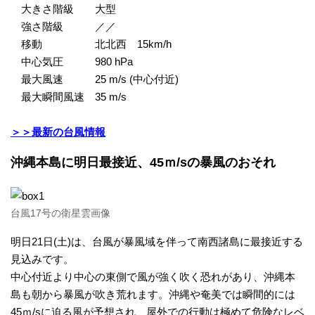
大きさ階級 大型
カ
強さ階級 ／／
移動 北北西 15km/h
メ
中心気圧 980 hPa
最大風速 25 m/s (中心付近)
ラ
最大瞬間風速 35 m/s
雨
＞＞最新の台風情報
沖縄本島に明日最接近、45ｍ/sの暴風のおそれ
雲
レ
台風17号の衛星雲画像
ー
明日21日(土)は、台風が暴風域を伴って南西諸島に最接近する
見込みです。
ダ
中心付近より中心の東側で風が強く吹く恐れがあり、沖縄本
島も朝から暴風が吹き荒れます。沖縄や奄美では瞬間的には
ー
45ｍ/sに迫る風が予想され、屋外での行動は極めて危険なレベ