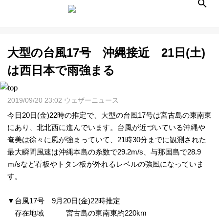
大型の台風17号 沖縄接近 21日(土)
天
は西日本で雨強まる
気
2019/09/20 23:02 ウェザーニュース
予
今日20日(金)22時の推定で、大型の台風17号は宮古島の東南東
にあり、北北西に進んでいます。台風が近づいている沖縄や
報
奄美は徐々に風が強まっていて、21時30分までに観測された
最大瞬間風速は沖縄本島の糸数で29.2m/s、与那国島で28.9
ラ
ｍ/sなど看板やトタン板が外れるレベルの強風になっていま
す。
イ
▼台風17号 9月20日(金)22時推定
ブ
存在地域 宮古島の東南東約220km