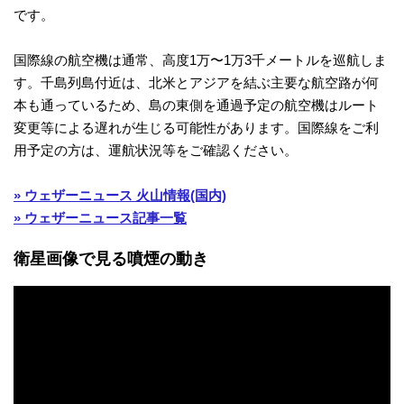
です。
衛
国際線の航空機は通常、高度1万〜1万3千メートルを巡航しま
星
す。千島列島付近は、北米とアジアを結ぶ主要な航空路が何
本も通っているため、島の東側を通過予定の航空機はルート
雲
変更等による遅れが生じる可能性があります。国際線をご利
用予定の方は、運航状況等をご確認ください。
画
» ウェザーニュース 火山情報(国内)
像
» ウェザーニュース記事一覧
衛星画像で見る噴煙の動き
天
気
図