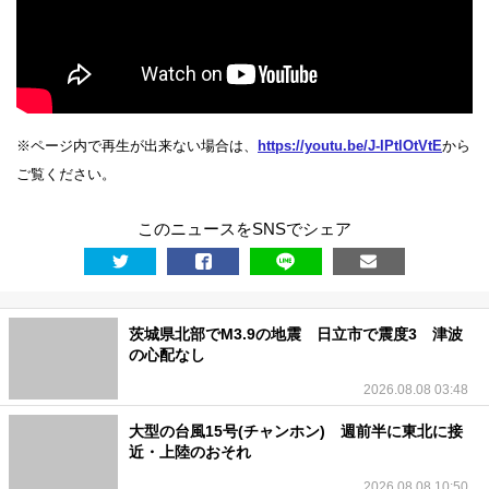
台
風
警
※ページ内で再生が出来ない場合は、
https://youtu.be/J-IPtlOtVtE
から
ご覧ください。
報
このニュースをSNSでシェア
・
注
茨城県北部でM3.9の地震 日立市で震度3 津波
意
の心配なし
2026.08.08 03:48
報
大型の台風15号(チャンホン) 週前半に東北に接
近・上陸のおそれ
雷
2026.08.08 10:50