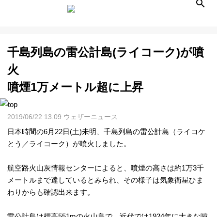
千島列島の雷公計島(ライコーク)が噴
天
火
気
噴煙1万メートル超に上昇
予
2019/06/22 13:09 ウェザーニュース
報
日本時間の6月22日(土)未明、千島列島の雷公計島（ライコケ
とう／ライコーク）が噴火しました。
ラ
航空路火山灰情報センターによると、噴煙の高さは約1万3千
メートルまで達しているとみられ、その様子は気象衛星ひま
イ
わりからも確認出来ます。
ブ
雷公計島は標高551mの火山島で、近代では1924年に大きな噴