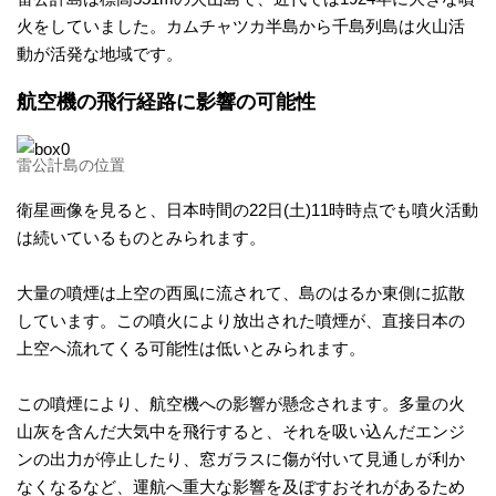
火をしていました。カムチャツカ半島から千島列島は火山活
カ
動が活発な地域です。
メ
航空機の飛行経路に影響の可能性
ラ
雷公計島の位置
雨
衛星画像を見ると、日本時間の22日(土)11時時点でも噴火活動
は続いているものとみられます。
雲
大量の噴煙は上空の西風に流されて、島のはるか東側に拡散
レ
しています。この噴火により放出された噴煙が、直接日本の
上空へ流れてくる可能性は低いとみられます。
ー
この噴煙により、航空機への影響が懸念されます。多量の火
ダ
山灰を含んだ大気中を飛行すると、それを吸い込んだエンジ
ンの出力が停止したり、窓ガラスに傷が付いて見通しが利か
ー
なくなるなど、運航へ重大な影響を及ぼすおそれがあるため