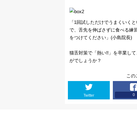
星
雲
「1回試しただけでうまくいく
で、舌先を伸ばさずに食べる練
画
をつけてください」(小島院長)
像
猫舌対策で「熱い!!」を卒業し
がでしょうか？
天
気
この
図
0
Twitter
台
風
警