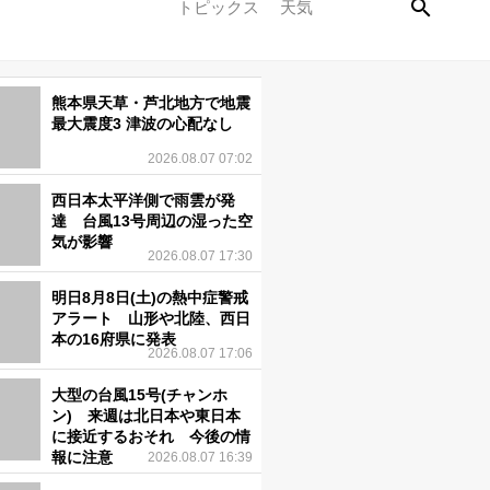
トピックス
天気
熊本県天草・芦北地方で地震
最大震度3 津波の心配なし
2026.08.07 07:02
西日本太平洋側で雨雲が発
達 台風13号周辺の湿った空
気が影響
2026.08.07 17:30
明日8月8日(土)の熱中症警戒
アラート 山形や北陸、西日
本の16府県に発表
2026.08.07 17:06
大型の台風15号(チャンホ
ン) 来週は北日本や東日本
に接近するおそれ 今後の情
報に注意
2026.08.07 16:39