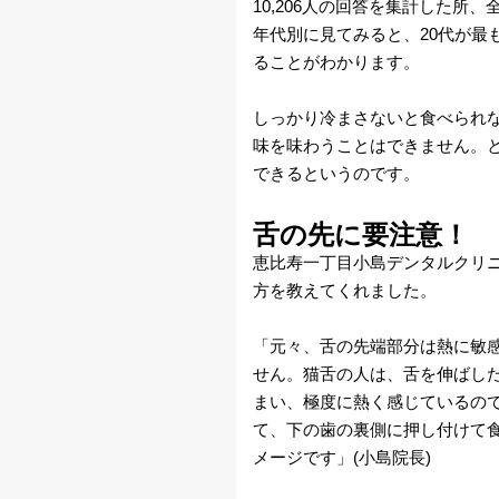
10,206人の回答を集計した所
カ
年代別に見てみると、20代が最
メ
ることがわかります。
ラ
しっかり冷まさないと食べられ
味を味わうことはできません。
雨
できるというのです。
雲
舌の先に要注意！
恵比寿一丁目小島デンタルクリニ
レ
方を教えてくれました。
ー
「元々、舌の先端部分は熱に敏
ダ
せん。猫舌の人は、舌を伸ばし
まい、極度に熱く感じているの
ー
て、下の歯の裏側に押し付けて
メージです」(小島院長)
衛