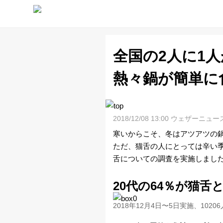
全国の2人に1人
天
熱々鍋が簡単に
気
予
2018/12/08 13:00 ウェザーニュー
寒いからこそ、冬はアツアツの
報
ただ、猫舌の人にとっては辛い
舌についての調査を実施しまし
ラ
20代の64％が猫舌
イ
2018年12月4日〜5日実施、1020
ブ