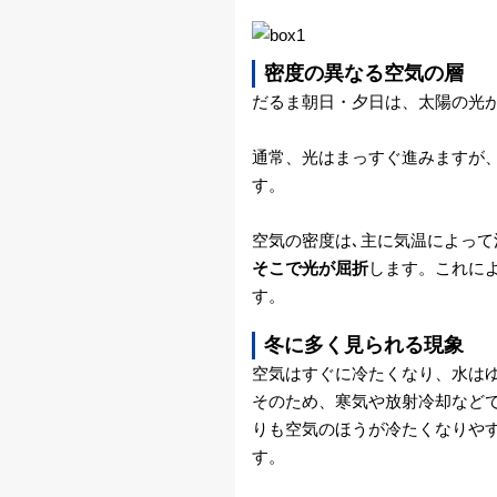
カ
メ
密度の異なる空気の層
だるま朝日・夕日は、太陽の光
ラ
通常、光はまっすぐ進みますが
雨
す。
雲
空気の密度は､主に気温によって
レ
そこで光が屈折
します。これに
す。
ー
冬に多く見られる現象
ダ
空気はすぐに冷たくなり、水は
そのため、寒気や放射冷却など
ー
りも空気のほうが冷たくなりや
す。
衛