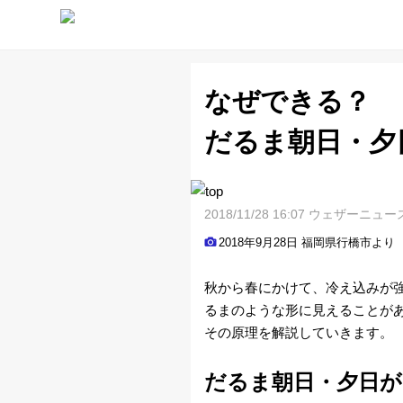
なぜできる？
天
だるま朝日・夕
気
予
2018/11/28 16:07 ウェザーニュー
2018年9月28日 福岡県行橋市より
報
秋から春にかけて、冷え込みが
ラ
るまのような形に見えることが
その原理を解説していきます。
イ
ブ
だるま朝日・夕日が