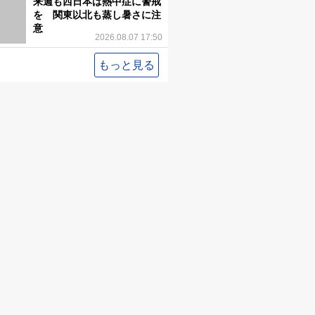
来週も西日本は熱中症に警戒
を 関東以北も蒸し暑さに注
意
2026.08.07 17:50
もっと見る