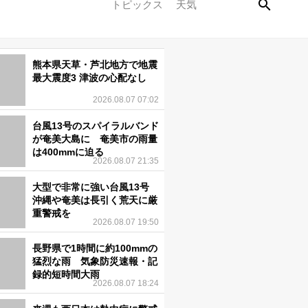
トピックス
天気
熊本県天草・芦北地方で地震
最大震度3 津波の心配なし
2026.08.07 07:02
台風13号のスパイラルバンド
が奄美大島に 奄美市の雨量
は400mmに迫る
2026.08.07 21:35
大型で非常に強い台風13号
沖縄や奄美は長引く荒天に厳
重警戒を
2026.08.07 19:50
長野県で1時間に約100mmの
猛烈な雨 気象防災速報・記
録的短時間大雨
2026.08.07 18:24