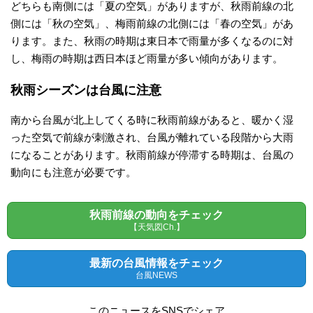
どちらも南側には「夏の空気」がありますが、秋雨前線の北
側には「秋の空気」、梅雨前線の北側には「春の空気」があ
衛
ります。また、秋雨の時期は東日本で雨量が多くなるのに対
し、梅雨の時期は西日本ほど雨量が多い傾向があります。
星
秋雨シーズンは台風に注意
雲
南から台風が北上してくる時に秋雨前線があると、暖かく湿
画
った空気で前線が刺激され、台風が離れている段階から大雨
になることがあります。秋雨前線が停滞する時期は、台風の
像
動向にも注意が必要です。
天
秋雨前線の動向をチェック
【天気図Ch.】
気
最新の台風情報をチェック
図
台風NEWS
このニュースをSNSでシェア