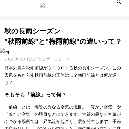
秋の長雨シーズン
天
"秋雨前線"と"梅雨前線"の違いって？
気
2018/09/10 11:16 ウェザーニュース
予
日本列島を秋雨前線がウロウロする秋の長雨シーズン。この
天気をもたらす秋雨前線の正体は…？梅雨前線とは何が違
報
う？
そもそも「前線」って何？
ラ
「前線」とは、性質の異なる空気の境目。「暖かい空気」や
イ
「冷たい空気」の境目などにできます。性質の異なる空気が
ぶつかる場所では上昇気流が起こり、雲が発生します。季節
ブ
の変わり目は「北の冷たい空気」と「南の暖かい空気」に挟