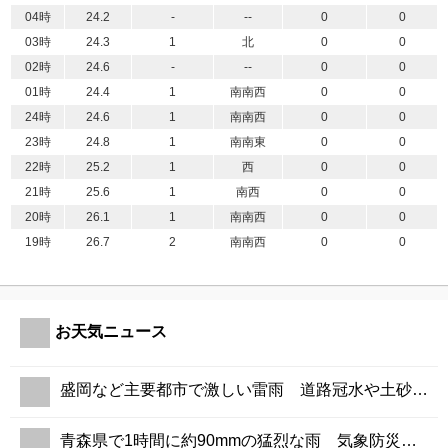
04時
24.2
-
--
0
0
03時
24.3
1
北
0
0
02時
24.6
-
--
0
0
01時
24.4
1
南南西
0
0
24時
24.6
1
南南西
0
0
23時
24.8
1
南南東
0
0
22時
25.2
1
西
0
0
21時
25.6
1
南西
0
0
20時
26.1
1
南南西
0
0
19時
26.7
2
南南西
0
0
お天気ニュース
盛岡など主要都市で激しい雷雨 道路冠水や土砂災害に警戒
青森県で1時間に約90mmの猛烈な雨 気象防災速報・記録的短時間大雨