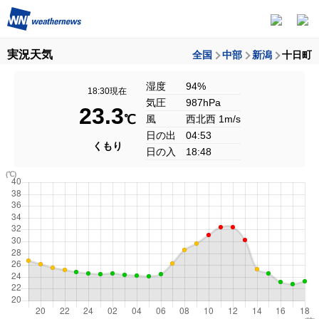
実況天気
全国
中部
新潟
十日町
湿度
94%
18:30現在
気圧
987hPa
23.3
℃
風
西北西 1m/s
日の出
04:53
くもり
日の入
18:48
(℃)