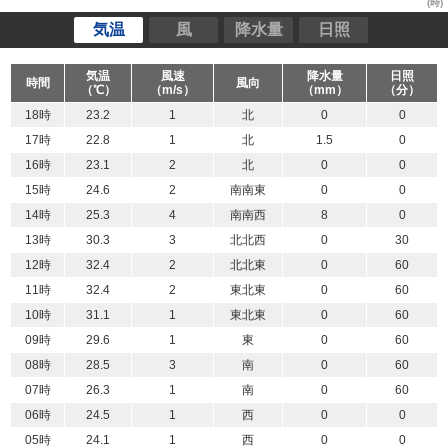
(時)
気温
風
降水量
日照
気温
風速
降水量
日照
時間
風向
（℃）
（m/s）
（mm）
（分）
18時
23.2
1
北
0
0
17時
22.8
1
北
1.5
0
16時
23.1
2
北
0
0
15時
24.6
2
南南東
0
0
14時
25.3
4
南南西
8
0
13時
30.3
3
北北西
0
30
12時
32.4
2
北北東
0
60
11時
32.4
2
東北東
0
60
10時
31.1
1
東北東
0
60
09時
29.6
1
東
0
60
08時
28.5
3
南
0
60
07時
26.3
1
南
0
60
06時
24.5
1
西
0
0
05時
24.1
1
西
0
0