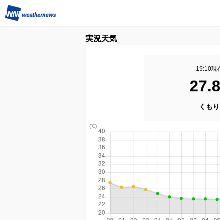
実況天気
19:10現
27.
くもり
(℃)