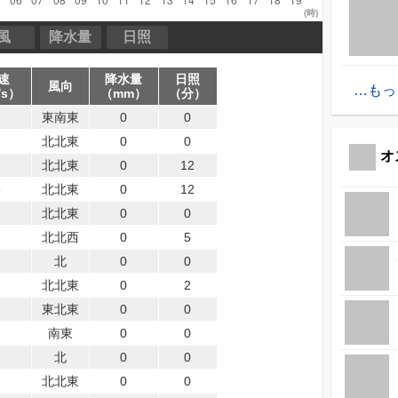
(時)
風
降水量
日照
速
降水量
日照
風向
もっ
/s）
（mm）
（分）
1
東南東
0
0
2
北北東
0
0
オ
2
北北東
0
12
3
北北東
0
12
2
北北東
0
0
1
北北西
0
5
2
北
0
0
2
北北東
0
2
1
東北東
0
0
2
南東
0
0
1
北
0
0
2
北北東
0
0