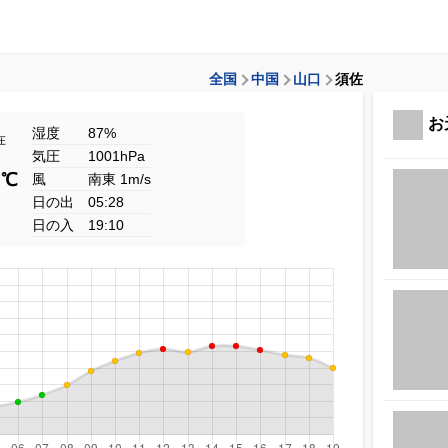
全国
中国
山口
須佐
お
湿度
87%
在
気圧
1001hPa
8
℃
風
南東 1m/s
日の出
05:28
日の入
19:10