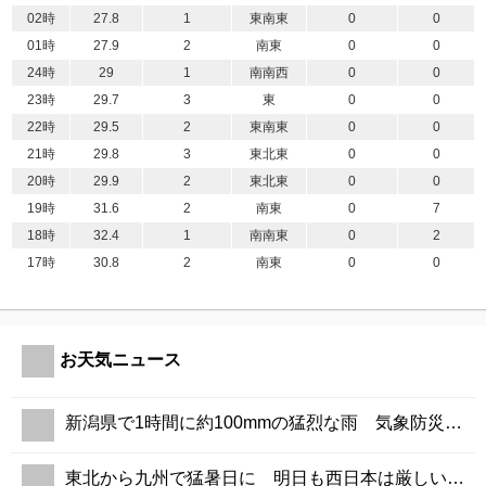
02時
27.8
1
東南東
0
0
01時
27.9
2
南東
0
0
24時
29
1
南南西
0
0
23時
29.7
3
東
0
0
22時
29.5
2
東南東
0
0
21時
29.8
3
東北東
0
0
20時
29.9
2
東北東
0
0
19時
31.6
2
南東
0
7
18時
32.4
1
南南東
0
2
17時
30.8
2
南東
0
0
お天気ニュース
新潟県で1時間に約100mmの猛烈な雨 気象防災速報・記録的短時間大雨
東北から九州で猛暑日に 明日も西日本は厳しい残暑の予想