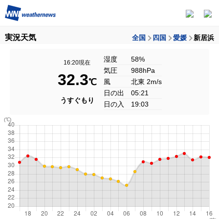
実況天気
全国
四国
愛媛
新居浜
湿度
58%
16:20現在
気圧
988hPa
32.3
℃
風
北東 2m/s
日の出
05:21
うすぐもり
日の入
19:03
(℃)