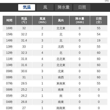
(時)
気温
風
降水量
日照
気温
風速
降水量
日照
時間
風向
（℃）
（m/s）
（mm）
（分）
16時
32
2
北北東
0
55
15時
32.2
2
北
0
54
14時
31.4
3
北
0
19
13時
33
2
北西
0
55
12時
32.3
4
北
0
60
11時
31.8
4
北北東
0
60
10時
31.6
2
北北東
0
60
09時
30.6
3
北東
0
60
08時
31
1
南西
0
60
07時
28.5
1
東南東
0
55
06時
25.2
1
南東
0
0
05時
26.2
1
南
0
0
04時
26.8
2
南東
0
0
03時
27
1
南南東
0
0