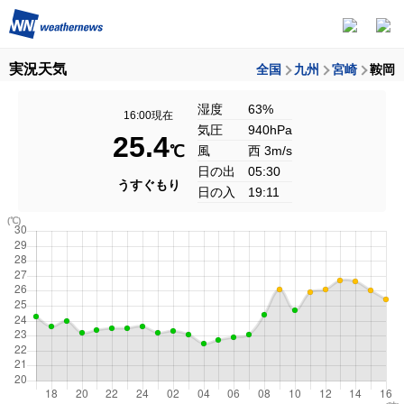
実況天気
全国
九州
宮崎
鞍岡
湿度
63%
16:00現在
気圧
940hPa
25.4
℃
風
西 3m/s
日の出
05:30
うすぐもり
日の入
19:11
(℃)