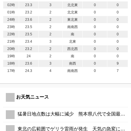
02時
23.3
3
北北東
0
0
01時
23.2
2
北北東
0
0
24時
23.6
2
東北東
0
0
23時
23.5
2
南南西
0
0
22時
23.5
2
南
0
0
21時
23.4
3
北東
0
0
20時
23.2
2
西北西
0
0
19時
24
2
南
0
0
18時
23.6
3
南西
0
9
17時
24.3
4
南南西
0
7
お天気ニュース
猛暑日地点数は大幅に減少 熊本県八代で全国最高の37.4℃
東北の広範囲でゲリラ雷雨が発生 天気の急変に注意