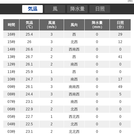
(時)
気温
風
降水量
日照
気温
風速
降水量
日照
時間
風向
（℃）
（m/s）
（mm）
（分）
16時
25.4
3
西
0
29
15時
26
3
北西
0
12
14時
26.6
2
西南西
0
0
13時
26.7
2
西
0
41
12時
26.1
2
南西
0
0
11時
25.9
1
西
0
0
10時
24.7
3
南西
0
17
09時
26.1
3
南南西
0
49
08時
24.4
3
西南西
0
5
07時
23.1
2
南西
0
0
06時
22.9
2
北西
0
0
05時
22.7
1
西北西
0
0
04時
22.5
2
北西
0
0
03時
23.1
2
北北西
0
0