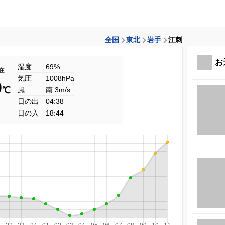
全国
東北
岩手
江刺
お
湿度
69%
現在
気圧
1008hPa
9
℃
風
南 3m/s
日の出
04:38
日の入
18:44