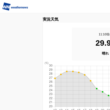
実況天気
11:10
29.
晴れ
(℃)