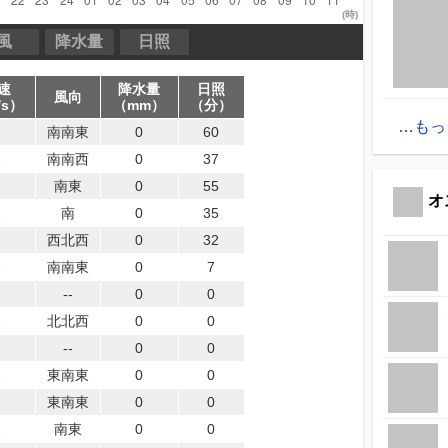
(時)
風
降水量
日照
速
降水量
日照
風向
/s）
（mm）
（分）
もっ
2
南南東
0
60
2
南南西
0
37
1
南東
0
55
オ
1
南
0
35
1
西北西
0
32
1
南南東
0
7
--
0
0
1
北北西
0
0
--
0
0
1
東南東
0
0
1
東南東
0
0
1
南東
0
0