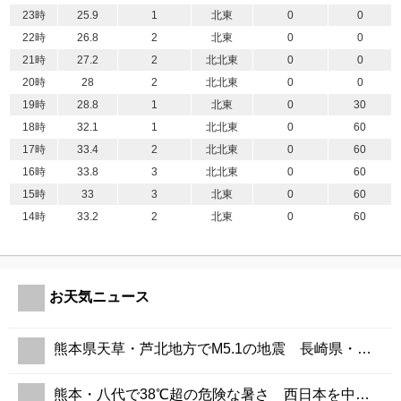
23時
25.9
1
北東
0
0
22時
26.8
2
北東
0
0
21時
27.2
2
北北東
0
0
20時
28
2
北北東
0
0
19時
28.8
1
北東
0
30
18時
32.1
1
北北東
0
60
17時
33.4
2
北北東
0
60
16時
33.8
3
北北東
0
60
15時
33
3
北東
0
60
14時
33.2
2
北東
0
60
お天気ニュース
熊本県天草・芦北地方でM5.1の地震 長崎県・鹿児島県・熊本県で震度4 津波の心配なし
熊本・八代で38℃超の危険な暑さ 西日本を中心に熱中症警戒