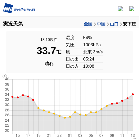
実況天気
全国
中国
山口
安下庄
湿度
54%
13:10現在
気圧
1003hPa
33.7
℃
風
北東 3m/s
日の出
05:24
晴れ
日の入
19:08
(℃)