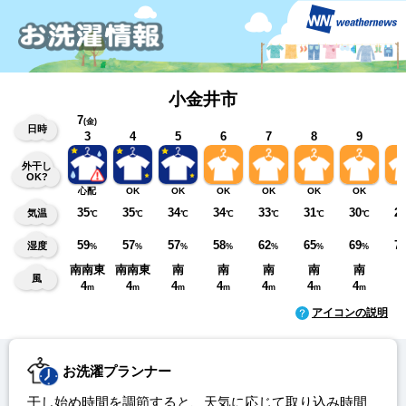
小金井市
7
(金)
日時
3
4
5
6
7
8
9
1
外干し
OK?
心配
OK
OK
OK
OK
OK
OK
O
35
35
34
34
33
31
30
2
気温
℃
℃
℃
℃
℃
℃
℃
59
57
57
58
62
65
69
7
湿度
%
%
%
%
%
%
%
南南東
南南東
南
南
南
南
南
風
4
4
4
4
4
4
4
3
m
m
m
m
m
m
m
アイコンの説明
お洗濯プランナー
干し始め時間を調節すると、天気に応じて取り込み時間