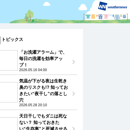
トピックス
4
5
6
7
8
9
10
11
12
「お洗濯アラーム」で、
毎日の洗濯を効率アッ
プ！
OK
OK
OK
OK
OK
OK
OK
OK
OK
2026.05.16 04:00
29
30
30
29
28
27
27
26
26
℃
℃
℃
℃
℃
℃
℃
℃
℃
気温が下がる夜は生乾き
73
71
71
71
73
77
81
84
84
%
%
%
%
%
%
%
%
%
臭のリスクも!? 知ってお
東
東
東
東
東
東
東
東
東
きたい“夜干し”の落とし
3
3
3
3
3
3
2
2
2
m
m
m
m
m
m
m
m
m
穴
2026.05.28 20:10
天日干しでもダニは死な
ない？ 知っておきた
い“生存率”と死滅させる