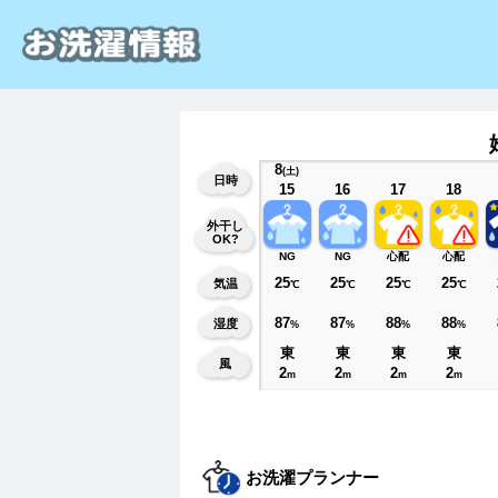
8
(土)
日時
15
16
17
18
外干し
OK?
NG
NG
心配
心配
25
25
25
25
気温
℃
℃
℃
℃
87
87
88
88
湿度
%
%
%
%
東
東
東
東
風
2
2
2
2
m
m
m
m
お洗濯プランナー