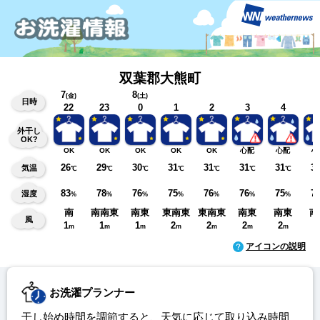
双葉郡大熊町
7
8
(金)
(土)
日時
22
23
0
1
2
3
4
外干し
OK?
OK
OK
OK
OK
OK
心配
心配
心
26
29
30
31
31
31
31
3
気温
℃
℃
℃
℃
℃
℃
℃
83
78
76
75
76
76
75
7
湿度
%
%
%
%
%
%
%
南
南南東
南東
東南東
東南東
南東
南東
南
風
1
1
1
2
2
2
2
3
m
m
m
m
m
m
m
アイコンの説明
お洗濯プランナー
干し始め時間を調節すると、天気に応じて取り込み時間