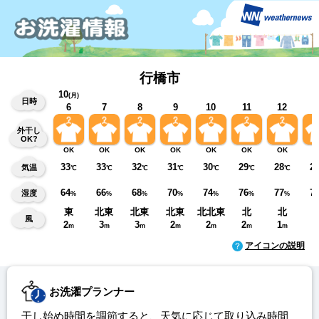
行橋市
10
(月)
日時
6
7
8
9
10
11
12
1
外干し
OK?
OK
OK
OK
OK
OK
OK
OK
O
33
33
32
31
30
29
28
2
気温
℃
℃
℃
℃
℃
℃
℃
64
66
68
70
74
76
77
7
湿度
%
%
%
%
%
%
%
東
北東
北東
北東
北北東
北
北
風
2
3
3
2
2
2
1
1
m
m
m
m
m
m
m
アイコンの説明
お洗濯プランナー
干し始め時間を調節すると、天気に応じて取り込み時間