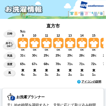
直方市
9
(日)
日時
9
10
11
12
13
14
15
1
外干し
OK?
OK
OK
OK
OK
OK
OK
OK
O
31
30
29
29
29
28
28
2
気温
℃
℃
℃
℃
℃
℃
℃
65
67
68
70
71
71
72
7
湿度
%
%
%
%
%
%
%
東
東
東
東
東
東
東
風
4
3
3
2
2
1
1
1
m
m
m
m
m
m
m
アイコンの説明
お洗濯プランナー
干し始め時間を調節すると、天気に応じて取り込み時間