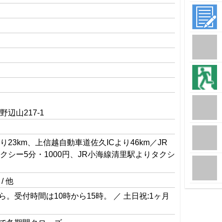
辺山217-1
り23km、上信越自動車道佐久ICより46km／JR
クシー5分・1000円、JR小海線清里駅よりタクシ
 / 他
ら。受付時間は10時から15時。 ／ 土日祝:1ヶ月