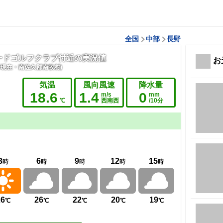
全国
中部
長野
ードゴルフクラブ付近の実況値
お
:50現在・南佐久郡南牧村)
気温
風向風速
降水量
18.6
1.4
0
m/s
mm
℃
西南西
/10分
3
6
9
12
15
時
時
時
時
時
26
26
22
20
19
℃
℃
℃
℃
℃