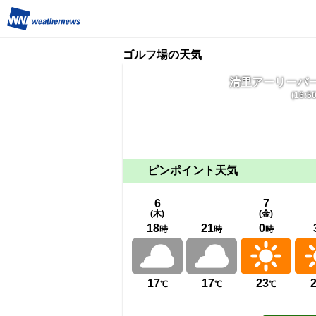
ゴルフ場の天気
清里アーリーバ
(16
ピンポイント天気
6
7
(木)
(金)
18
21
0
時
時
時
17
17
23
℃
℃
℃