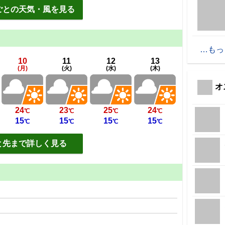
ごとの天気・風を見る
もっ
10
11
12
13
(月)
(火)
(水)
(木)
オ
24
23
25
24
℃
℃
℃
℃
15
15
15
15
℃
℃
℃
℃
と先まで詳しく見る