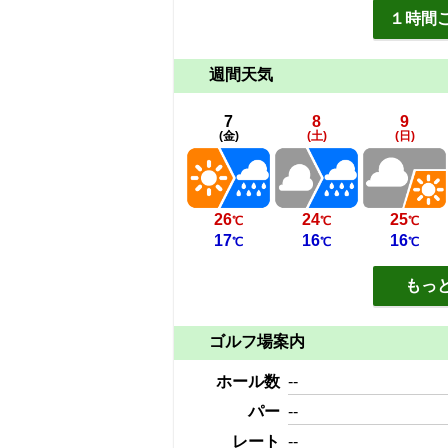
１時間
週間天気
7
8
9
(金)
(土)
(日)
26
24
25
℃
℃
℃
17
16
16
℃
℃
℃
もっ
ゴルフ場案内
ホール数
--
パー
--
レート
--