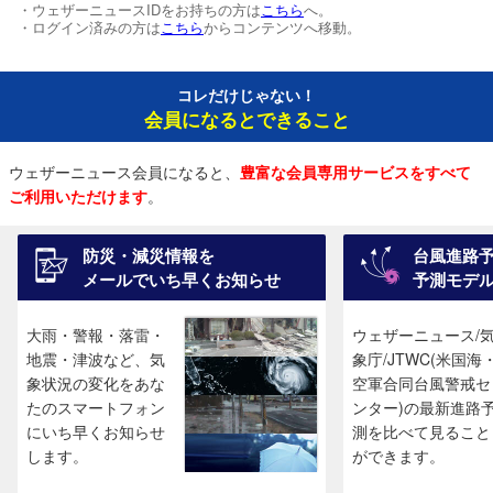
・ウェザーニュースIDをお持ちの方は
こちら
へ。
・ログイン済みの方は
こちら
からコンテンツへ移動。
コレだけじゃない！
会員になるとできること
ウェザーニュース会員になると、
豊富な会員専用サービスをすべて
ご利用いただけます
。
防災・減災情報を
台風進路
メールでいち早くお知らせ
予測モデ
大雨・警報・落雷・
ウェザーニュース/
地震・津波など、気
象庁/JTWC(米国海
象状況の変化をあな
空軍合同台風警戒セ
たのスマートフォン
ンター)の最新進路
にいち早くお知らせ
測を比べて見ること
します。
ができます。