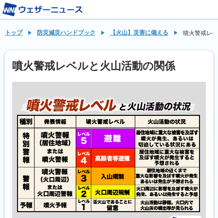
トップ
防災減災ハンドブック
【火山】災害に備える
噴火警戒レベ
噴火警戒レベルと火山活動の関係