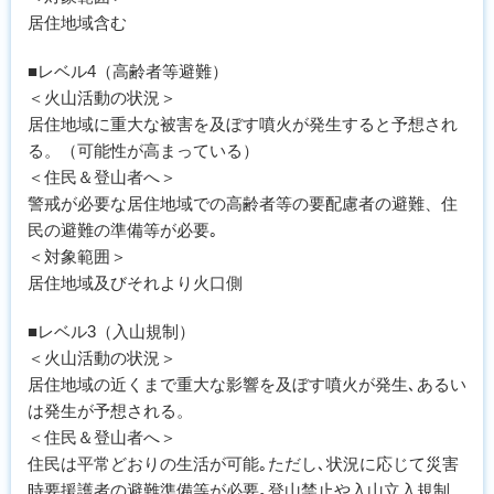
居住地域含む
■レベル4（高齢者等避難）
＜火山活動の状況＞
居住地域に重大な被害を及ぼす噴火が発生すると予想され
る。（可能性が高まっている）
＜住民＆登山者へ＞
警戒が必要な居住地域での高齢者等の要配慮者の避難、住
民の避難の準備等が必要｡
＜対象範囲＞
居住地域及びそれより火口側
■レベル3（入山規制）
＜火山活動の状況＞
居住地域の近くまで重大な影響を及ぼす噴火が発生､あるい
は発生が予想される。
＜住民＆登山者へ＞
住民は平常どおりの生活が可能｡ただし､状況に応じて災害
時要援護者の避難準備等が必要｡登山禁止や入山立入規制