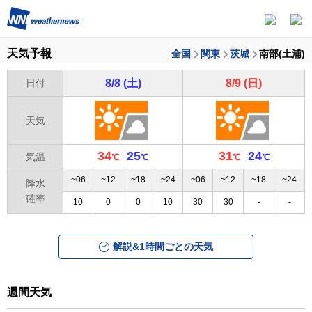
天気予報
全国
関東
茨城
南部(土浦)
日付
8/8 (土)
8/9 (日)
天気
34
25
31
24
気温
~06
~12
~18
~24
~06
~12
~18
~24
降水
確率
10
0
0
10
30
30
-
-
解説&1時間ごとの天気
週間天気