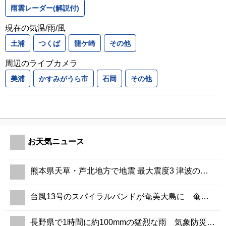
雨雲レーダー(解説付)
現在の気温/雨/風
土浦
つくば
龍ケ崎
その他
周辺のライブカメラ
美浦
かすみがうら市
石岡
その他
お天気ニュース
熊本県天草・芦北地方で地震 最大震度3 津波の心配なし
台風13号のスパイラルバンドが奄美大島に 奄美市の雨量は400mmに迫る
長野県で1時間に約100mmの猛烈な雨 気象防災速報・記録的短時間大雨