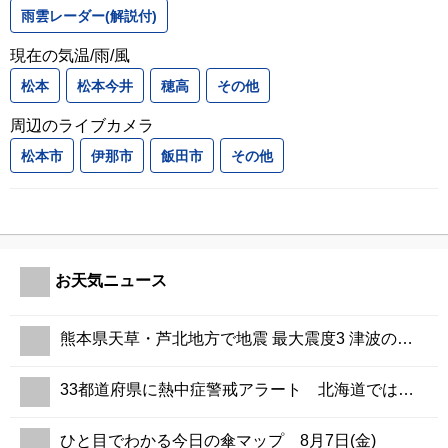
雨雲レーダー(解説付)
現在の気温/雨/風
松本
松本今井
穂高
その他
周辺のライブカメラ
松本市
伊那市
飯田市
その他
お天気ニュース
熊本県天草・芦北地方で地震 最大震度3 津波の心配なし
33都道府県に熱中症警戒アラート 北海道では今年初 危険な暑さに警戒
ひと目でわかる今日の傘マップ 8月7日(金)