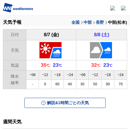
天気予報
全国
中部
長野
中部(松本)
日付
8/7 (金)
8/8 (土)
天気
35
23
32
23
気温
~06
~12
~18
~24
~06
~12
~18
~24
降水
確率
-
0
60
40
30
50
90
70
解説&1時間ごとの天気
週間天気