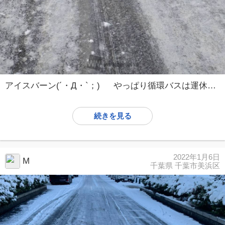
アイスバーン(´・Д・`；) やっぱり循環バスは運休になってました(´・ω・`)
続きを見る
2022年1月6日
M
千葉県 千葉市美浜区