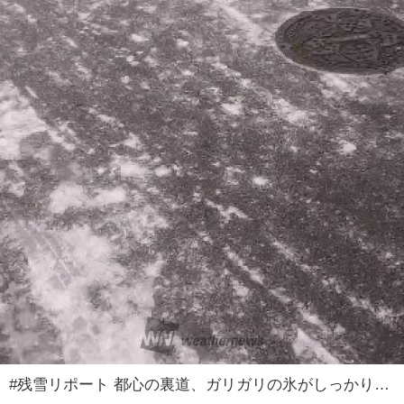
#残雪リポート 都心の裏道、ガリガリの氷がしっかり残ります。 近くではお二方、スコップで雪かきならぬ、氷かきをしています。 音でわかりますでしょうか。 今日のほうが厄介そうです。