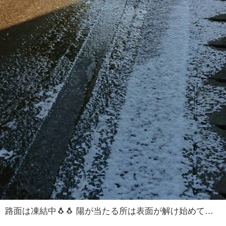
路面は凍結中🐧🐧 陽が当たる所は表面が解け始めていますが、まだまだ凍結中🐧 この先(北側なので)ずっと日陰、日中の気温次第では解けないかもです😱 皆さんの所は大丈夫ですか⁉️ 歩行🚶や車の運転🚙気をつけてください🙋