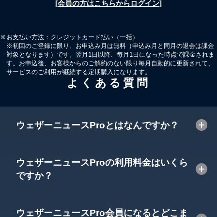
[
会員の方はこちらからログイン
]
※お支払い方法：クレジットカード払い（一括）
※初回のご登録に限り、お申込み月は無料（申込み月と同月の退会は課金
対象となります）です。翌月1日以降、毎月1日になった時点で課金されま
す。お申込後、お客様からのご解約のない限り毎月自動的に更新されて、
サービスのご利用が継続する定期購入になります。
よくある質問
ウェザーニュースProとはなんですか？
ウェザーニュースProの利用料金はいくら
ウェザーニュースProはスマホアプリ「ウェ
ですか？
ザーニュース」で人気の「雨雲レーダー」
や、「台風進路予測」、「線状降水帯」な
ど、高度で専門的な会員限定の気象情報を、
ウェザーニュースPro会員になるとどこま
月額680円（税込）です。クレジットカード