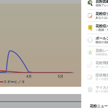
花粉図
花粉アレ
花粉症
あなたは
花粉症
＜医師・
ポール
独自の花
花粉レ
48時間
花粉飛
ポールン
症状報
月
4月
5月
日々の症
スギ
ヒノキ
マイカ
日々の症
花粉ニュー