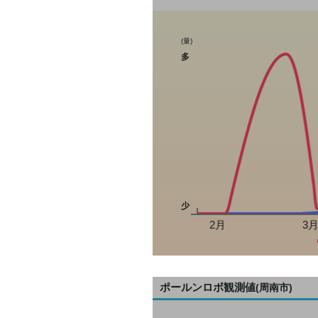
(量)
多
少
2月
3
ポールンロボ観測値
(周南市)