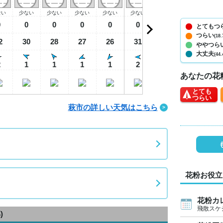
ない
少ない
少ない
少ない
少ない
少ない
少ない
少ない
少
0
0
0
0
0
0
0
0
とてもつ
つらい
(18.
2
30
28
27
26
31
35
37
3
ややつら
大丈夫
(44.
2
1
1
1
1
2
3
4
あなたの花
とても
つらい
萩市の詳しい天気はこちら
花粉お役立
花粉カ
飛散スケ
)