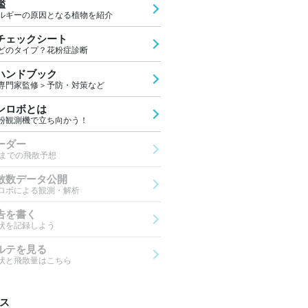
鑑
ルギーの原因となる植物を紹介
チェックシート
どのタイプ？花粉症診断
ハンドブック
専門家監修＞予防・対策など
ンロボとは
粉観測機で立ち向かう！
ーダー
先までの飛散予想
散数データ公開
ロボによる観測・解析
告を書く
状を記録しよう
ルテを見る
状と飛散量はこちら
ス