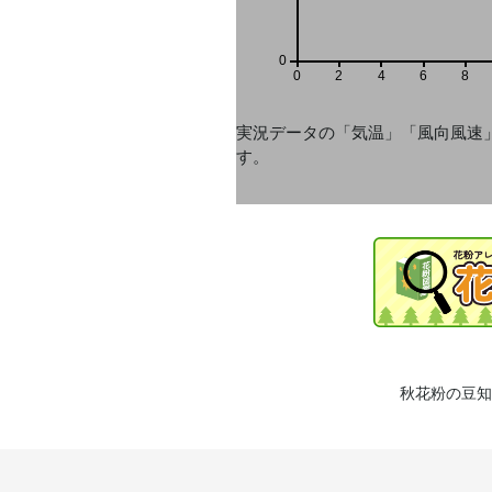
0
0
2
4
6
8
実況データの「気温」「風向風速
す。
秋花粉の豆知