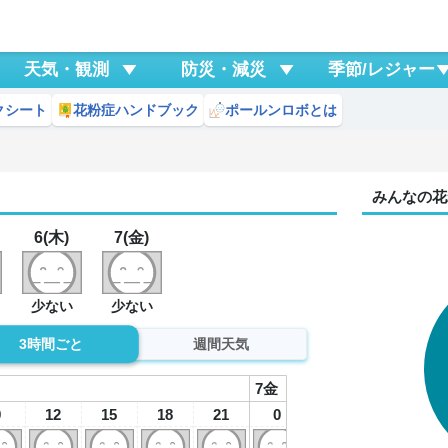
天気・観測
防災・減災
季節/レジャー
クシート
花粉症ハンドブック
ポールンロボとは
市
みんなの花
6(木)
7(金)
少ない
少ない
3時間ごと
週間天気
7
金
9
12
15
18
21
0
3
6