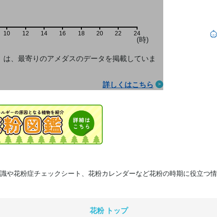
10
12
14
16
18
20
22
24
(時)
」は、最寄りのアメダス
のデータを掲載していま
詳しくはこちら
識や花粉症チェックシート、花粉カレンダーなど花粉の時期に役立つ情
花粉 トップ