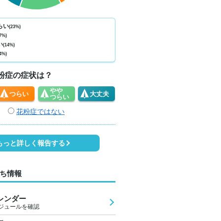
ない
少ない
少ない
少ない
少ない
少ない
少ない
少ない
少
0
0
0
0
0
0
0
0
らい
(23%)
7%)
3
29
28
27
26
32
34
31
2
い
(14%)
4%)
3
1
2
1
1
2
3
2
粉症の症状は？
やや
つらい
大丈夫
つらい
花粉症ではない
もっと詳しく報告する
ち情報
レンダー
ジュールを確認