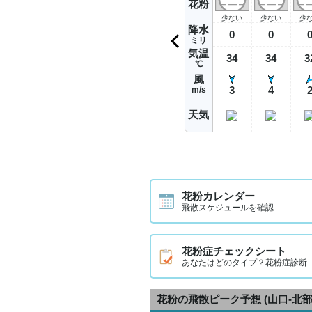
花粉
少ない
少ない
少
降水
0
0
ミリ
気温
34
34
3
℃
風
3
4
m/s
天気
花粉カレンダー
飛散スケジュールを確認
花粉症チェックシート
あなたはどのタイプ？花粉症診断
花粉の飛散ピーク予想
(山口-北部