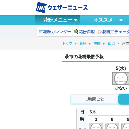
花粉メニュー
オススメ
花粉カレンダー
花粉図鑑
花粉症チェッ
トップ
花粉
中国
山口
萩
萩市の花粉飛散予報
5(水)
少ない
1時間ごと
日
6
木
時
3
6