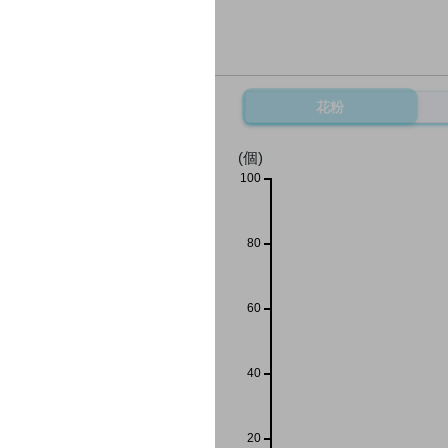
花粉
(個)
100
80
60
40
20