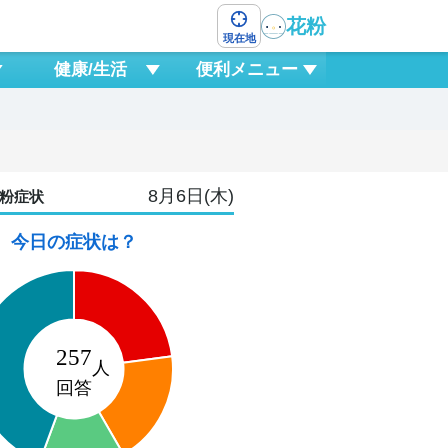
花粉
現在地
健康/生活
便利メニュー
8月6日(木)
粉症状
今日の症状は？
8
土
9
12
15
18
21
0
3
6